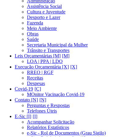
Administração
Assistência Social
Cultura e Juventude
Desporto e Lazer
Fazenda
Meio Ambiente
Obras
Saúde
Secretaria Municipal da Mulher
Trânsito e Transportes
Leis Orçamentárias [M]
LOA | PPA | LDO
Execução Orçamentária [X]
RREO | RGF
Receitas
Despesas
Covid-19
MOnitor Vacinação Covid-19
Contato [N]
Perguntas e Respostas
Telefones Úteis
E-Sic [I]
Acompanhar Solicitação
Relatórios Estatísticos
e-Sic - Rol de Documentos (Grau Sigilo)