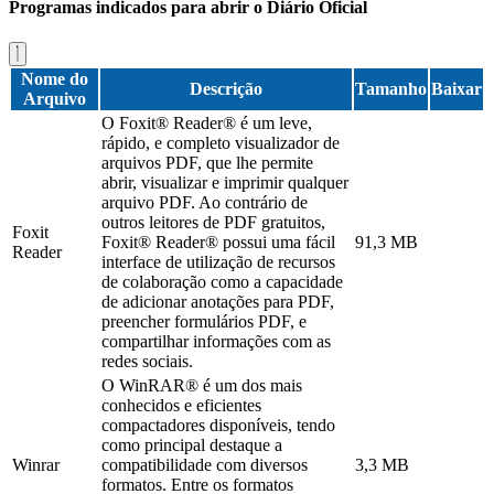
Programas indicados para abrir o Diário Oficial
Nome do
Descrição
Tamanho
Baixar
Arquivo
O Foxit® Reader® é um leve,
rápido, e completo visualizador de
arquivos PDF, que lhe permite
abrir, visualizar e imprimir qualquer
arquivo PDF. Ao contrário de
outros leitores de PDF gratuitos,
Foxit
Foxit® Reader® possui uma fácil
91,3 MB
Reader
interface de utilização de recursos
de colaboração como a capacidade
de adicionar anotações para PDF,
preencher formulários PDF, e
compartilhar informações com as
redes sociais.
O WinRAR® é um dos mais
conhecidos e eficientes
compactadores disponíveis, tendo
como principal destaque a
Winrar
compatibilidade com diversos
3,3 MB
formatos. Entre os formatos