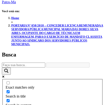
Você está em:
Home
»
PORTARIA N° 058/2018 – CONCEDER LICENÇA REMUNERADA A
SERVIDORA PÚBLICA MUNICIPAL MARIA DAS DORES SILVA
AIRES, OCUPANTE DO CARGO DE TÉCNICA EM
ENFERMAGEM, PARA O EXERCÍCIO DE MANDATO CLASSISTA
JUNTO AO SINDICARO DOS SERVIDORES PÚBLICOS
MUNICIPAIS.
Busca
Exact matches only
Search in title