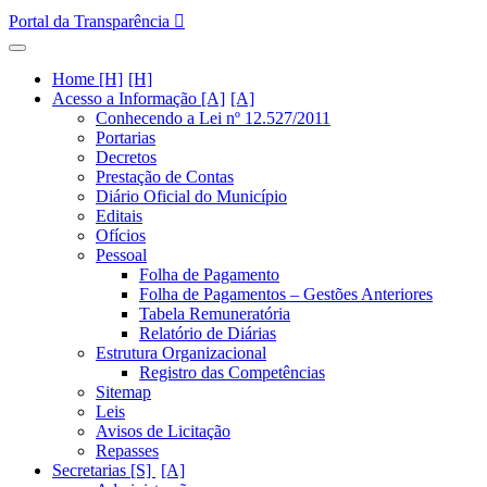
Portal da Transparência
Home [H]
Acesso a Informação [A]
Conhecendo a Lei nº 12.527/2011
Portarias
Decretos
Prestação de Contas
Diário Oficial do Município
Editais
Ofícios
Pessoal
Folha de Pagamento
Folha de Pagamentos – Gestões Anteriores
Tabela Remuneratória
Relatório de Diárias
Estrutura Organizacional
Registro das Competências
Sitemap
Leis
Avisos de Licitação
Repasses
Secretarias [S]