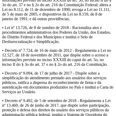
informações previsto no inciso XXXIII do art. 5o, no inciso II do §
3o do art. 37 e no § 2o do art. 216 da Constituição Federal; altera a
Lei no 8.112, de 11 de dezembro de 1990; revoga a Lei no 11.111,
de 5 de maio de 2005, e dispositivos da Lei no 8.159, de 8 de
janeiro de 1991; e dá outras providências.
• Lei nº 13.726, de 8 de outubro de 2018 - Racionaliza atos e
procedimentos administrativos dos Poderes da União, dos Estados,
do Distrito Federal e dos Municípios e institui o Selo de
Desburocratização e Simplificação.
• Decreto nº 7.724, de 16 de maio de 2012 - Regulamenta a Lei no
12.527, de 18 de novembro de 2011, que dispõe sobre o acesso a
informações previsto no inciso XXXIII do caput do art. 5o, no
inciso II do § 3o do art. 37 e no § 2o do art. 216 da Constituição.
• Decreto nº 9.094, de 17 de julho de 2017 - Dispõe sobre a
simplificação do atendimento prestado aos usuários dos serviços
públicos, ratifica a dispensa do reconhecimento de firma e da
autenticação em documentos produzidos no País e institui a Carta de
Serviços ao Usuário.
• Decreto nº 9.492, de 5 de setembro de 2018 - Regulamenta a Lei
nº 13.460, de 26 de junho de 2017, que dispõe sobre participação,
proteção e defesa dos direitos do usuário dos serviços públicos da
administração pública federal, institui o Sistema de Ouvidoria do