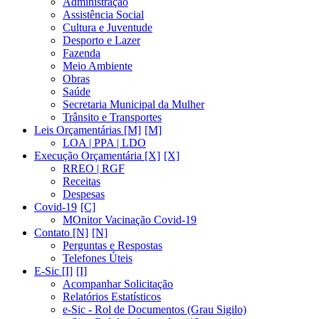
Administração
Assistência Social
Cultura e Juventude
Desporto e Lazer
Fazenda
Meio Ambiente
Obras
Saúde
Secretaria Municipal da Mulher
Trânsito e Transportes
Leis Orçamentárias [M]
LOA | PPA | LDO
Execução Orçamentária [X]
RREO | RGF
Receitas
Despesas
Covid-19
MOnitor Vacinação Covid-19
Contato [N]
Perguntas e Respostas
Telefones Úteis
E-Sic [I]
Acompanhar Solicitação
Relatórios Estatísticos
e-Sic - Rol de Documentos (Grau Sigilo)