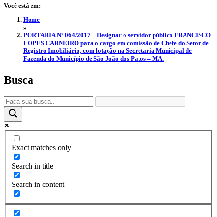
Você está em:
Home
»
PORTARIA N° 064/2017 – Designar o servidor público FRANCISCO
LOPES CARNEIRO para o cargo em comissão de Chefe do Setor de
Registro Imobiliário, com lotação na Secretaria Municipal de
Fazenda do Município de São João dos Patos – MA.
Busca
Exact matches only
Search in title
Search in content