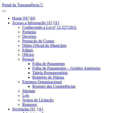
Portal da Transparência
Home [H]
Acesso a Informação [A]
Conhecendo a Lei nº 12.527/2011
Portarias
Decretos
Prestação de Contas
Diário Oficial do Município
Editais
Ofícios
Pessoal
Folha de Pagamento
Folha de Pagamentos – Gestões Anteriores
Tabela Remuneratória
Relatório de Diárias
Estrutura Organizacional
Registro das Competências
Sitemap
Leis
Avisos de Licitação
Repasses
Secretarias [S]