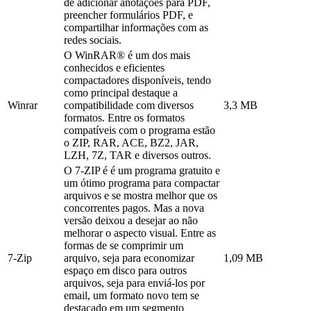
de adicionar anotações para PDF,
preencher formulários PDF, e
compartilhar informações com as
redes sociais.
O WinRAR® é um dos mais
conhecidos e eficientes
compactadores disponíveis, tendo
como principal destaque a
Winrar
compatibilidade com diversos
3,3 MB
formatos. Entre os formatos
compatíveis com o programa estão
o ZIP, RAR, ACE, BZ2, JAR,
LZH, 7Z, TAR e diversos outros.
O 7-ZIP é é um programa gratuito e
um ótimo programa para compactar
arquivos e se mostra melhor que os
concorrentes pagos. Mas a nova
versão deixou a desejar ao não
melhorar o aspecto visual. Entre as
formas de se comprimir um
7-Zip
arquivo, seja para economizar
1,09 MB
espaço em disco para outros
arquivos, seja para enviá-los por
email, um formato novo tem se
destacado em um segmento