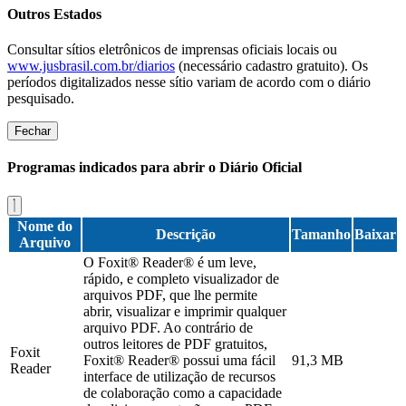
Outros Estados
Consultar sítios eletrônicos de imprensas oficiais locais ou
www.jusbrasil.com.br/diarios
(necessário cadastro gratuito). Os
períodos digitalizados nesse sítio variam de acordo com o diário
pesquisado.
Fechar
Programas indicados para abrir o Diário Oficial
Nome do
Descrição
Tamanho
Baixar
Arquivo
O Foxit® Reader® é um leve,
rápido, e completo visualizador de
arquivos PDF, que lhe permite
abrir, visualizar e imprimir qualquer
arquivo PDF. Ao contrário de
outros leitores de PDF gratuitos,
Foxit
Foxit® Reader® possui uma fácil
91,3 MB
Reader
interface de utilização de recursos
de colaboração como a capacidade