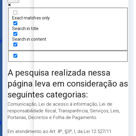
Exact matches only
Search in title
Search in content
r
A pesquisa realizada nessa
página leva em consideração as
seguintes categorias:
Comunicação, Lei de acesso à informação, Lei de
responsabilidade fiscal, Transparência, Serviços, Leis,
Portarias, Decretos e Folha de Pagamento.
2
Em atendimento ao Art. 8º, §3º, I, da Lei 12.527/11