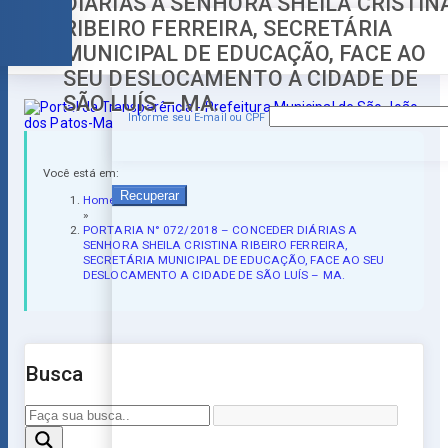
DIÁRIAS A SENHORA SHEILA CRISTIN
RIBEIRO FERREIRA, SECRETÁRIA
Esqueceu a senha?
MUNICIPAL DE EDUCAÇÃO, FACE AO
SEU DESLOCAMENTO A CIDADE DE
SÃO LUÍS – MA.
Informe seu E-mail ou CPF
Você está em:
Recuperar
Home
»
PORTARIA N° 072/2018 – CONCEDER DIÁRIAS A
SENHORA SHEILA CRISTINA RIBEIRO FERREIRA,
SECRETÁRIA MUNICIPAL DE EDUCAÇÃO, FACE AO SEU
DESLOCAMENTO A CIDADE DE SÃO LUÍS – MA.
Busca