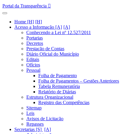
Portal da Transparência
Home [H]
Acesso a Informação [A]
Conhecendo a Lei nº 12.527/2011
Portarias
Decretos
Prestação de Contas
Diário Oficial do Município
Editais
Ofícios
Pessoal
Folha de Pagamento
Folha de Pagamentos – Gestões Anteriores
Tabela Remuneratória
Relatório de Diárias
Estrutura Organizacional
Registro das Competências
Sitemap
Leis
Avisos de Licitação
Repasses
Secretarias [S]