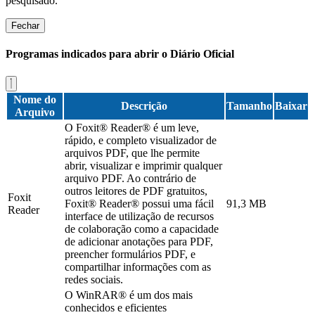
pesquisado.
Fechar
Programas indicados para abrir o Diário Oficial
Nome do
Descrição
Tamanho
Baixar
Arquivo
O Foxit® Reader® é um leve,
rápido, e completo visualizador de
arquivos PDF, que lhe permite
abrir, visualizar e imprimir qualquer
arquivo PDF. Ao contrário de
outros leitores de PDF gratuitos,
Foxit
Foxit® Reader® possui uma fácil
91,3 MB
Reader
interface de utilização de recursos
de colaboração como a capacidade
de adicionar anotações para PDF,
preencher formulários PDF, e
compartilhar informações com as
redes sociais.
O WinRAR® é um dos mais
conhecidos e eficientes