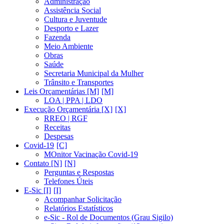
Administração
Assistência Social
Cultura e Juventude
Desporto e Lazer
Fazenda
Meio Ambiente
Obras
Saúde
Secretaria Municipal da Mulher
Trânsito e Transportes
Leis Orçamentárias [M]
LOA | PPA | LDO
Execução Orçamentária [X]
RREO | RGF
Receitas
Despesas
Covid-19
MOnitor Vacinação Covid-19
Contato [N]
Perguntas e Respostas
Telefones Úteis
E-Sic [I]
Acompanhar Solicitação
Relatórios Estatísticos
e-Sic - Rol de Documentos (Grau Sigilo)