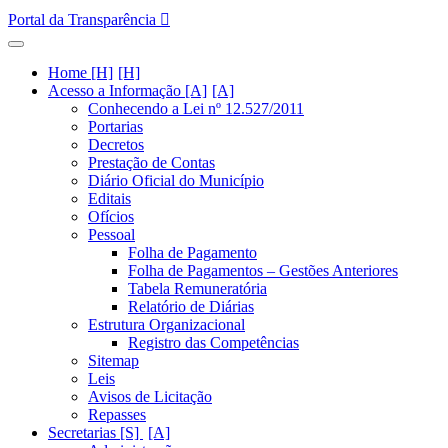
Portal da Transparência
Home [H]
Acesso a Informação [A]
Conhecendo a Lei nº 12.527/2011
Portarias
Decretos
Prestação de Contas
Diário Oficial do Município
Editais
Ofícios
Pessoal
Folha de Pagamento
Folha de Pagamentos – Gestões Anteriores
Tabela Remuneratória
Relatório de Diárias
Estrutura Organizacional
Registro das Competências
Sitemap
Leis
Avisos de Licitação
Repasses
Secretarias [S]