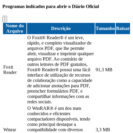
Programas indicados para abrir o Diário Oficial
Nome do
Descrição
Tamanho
Baixar
Arquivo
O Foxit® Reader® é um leve,
rápido, e completo visualizador de
arquivos PDF, que lhe permite
abrir, visualizar e imprimir qualquer
arquivo PDF. Ao contrário de
outros leitores de PDF gratuitos,
Foxit
Foxit® Reader® possui uma fácil
91,3 MB
Reader
interface de utilização de recursos
de colaboração como a capacidade
de adicionar anotações para PDF,
preencher formulários PDF, e
compartilhar informações com as
redes sociais.
O WinRAR® é um dos mais
conhecidos e eficientes
compactadores disponíveis, tendo
como principal destaque a
Winrar
compatibilidade com diversos
3,3 MB