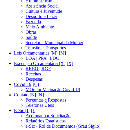
Administração
Assistência Social
Cultura e Juventude
Desporto e Lazer
Fazenda
Meio Ambiente
Obras
Saúde
Secretaria Municipal da Mulher
Trânsito e Transportes
Leis Orçamentárias [M]
LOA | PPA | LDO
Execução Orçamentária [X]
RREO | RGF
Receitas
Despesas
Covid-19
MOnitor Vacinação Covid-19
Contato [N]
Perguntas e Respostas
Telefones Úteis
E-Sic [I]
Acompanhar Solicitação
Relatórios Estatísticos
e-Sic - Rol de Documentos (Grau Sigilo)