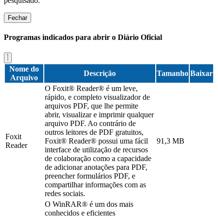
pesquisado.
Fechar
Programas indicados para abrir o Diário Oficial
Nome do
Descrição
Tamanho
Baixar
Arquivo
O Foxit® Reader® é um leve,
rápido, e completo visualizador de
arquivos PDF, que lhe permite
abrir, visualizar e imprimir qualquer
arquivo PDF. Ao contrário de
outros leitores de PDF gratuitos,
Foxit
Foxit® Reader® possui uma fácil
91,3 MB
Reader
interface de utilização de recursos
de colaboração como a capacidade
de adicionar anotações para PDF,
preencher formulários PDF, e
compartilhar informações com as
redes sociais.
O WinRAR® é um dos mais
conhecidos e eficientes