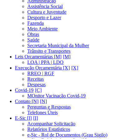
Administração
Assistência Social
Cultura e Juventude
Desporto e Lazer
Fazenda
Meio Ambiente
Obras
Saúde
Secretaria Municipal da Mulher
Trânsito e Transportes
Leis Orçamentárias [M]
LOA | PPA | LDO
Execução Orçamentária [X]
RREO | RGF
Receitas
Despesas
Covid-19
MOnitor Vacinação Covid-19
Contato [N]
Perguntas e Respostas
Telefones Úteis
E-Sic [I]
Acompanhar Solicitação
Relatórios Estatísticos
e-Sic - Rol de Documentos (Grau Sigilo)