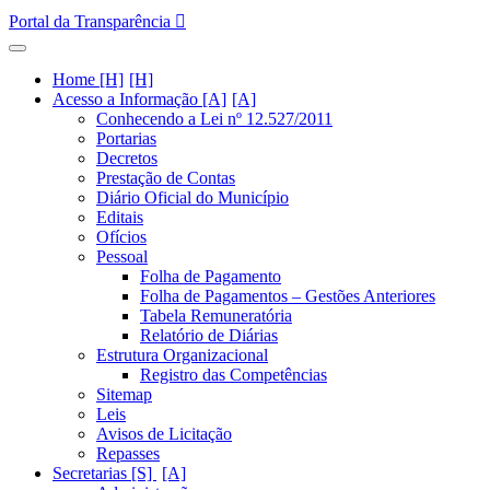
Portal da Transparência
Home [H]
Acesso a Informação [A]
Conhecendo a Lei nº 12.527/2011
Portarias
Decretos
Prestação de Contas
Diário Oficial do Município
Editais
Ofícios
Pessoal
Folha de Pagamento
Folha de Pagamentos – Gestões Anteriores
Tabela Remuneratória
Relatório de Diárias
Estrutura Organizacional
Registro das Competências
Sitemap
Leis
Avisos de Licitação
Repasses
Secretarias [S]