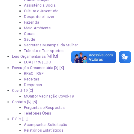
Assistência Social
Cultura e Juventude
Desporto e Lazer
Fazenda
Meio Ambiente
Obras
Saúde
Secretaria Municipal da Mulher
Trânsito e Transportes
Leis Orçamentárias [M]
LOA | PPA | LDO
Execução Orçamentária [X]
RREO | RGF
Receitas
Despesas
Covid-19
MOnitor Vacinação Covid-19
Contato [N]
Perguntas e Respostas
Telefones Úteis
E-Sic [I]
Acompanhar Solicitação
Relatórios Estatísticos