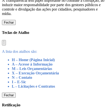
A Transparência tem papel importante no combate à corrupção, ao
induzir maior responsabilidade por parte dos gestores públicos e
controle e divulgação das ações por cidadãos, pesquisadores e
mídia.
Fechar
Teclas de Atalho
A lista dos atalhos são:
H – Home (Página Inicial)
A – Acesse à Informação
M – Leis Orçamentárias
X – Execução Orçamentária
N – Contato
I – E-Sic
L – Licitações e Contratos
Fechar
Retificação