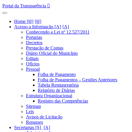
Portal da Transparência
Home [H]
Acesso a Informação [A]
Conhecendo a Lei nº 12.527/2011
Portarias
Decretos
Prestação de Contas
Diário Oficial do Município
Editais
Ofícios
Pessoal
Folha de Pagamento
Folha de Pagamentos – Gestões Anteriores
Tabela Remuneratória
Relatório de Diárias
Estrutura Organizacional
Registro das Competências
Sitemap
Leis
Avisos de Licitação
Repasses
Secretarias [S]