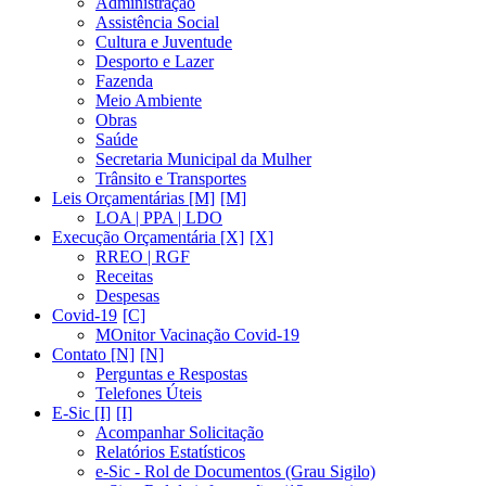
Administração
Assistência Social
Cultura e Juventude
Desporto e Lazer
Fazenda
Meio Ambiente
Obras
Saúde
Secretaria Municipal da Mulher
Trânsito e Transportes
Leis Orçamentárias [M]
LOA | PPA | LDO
Execução Orçamentária [X]
RREO | RGF
Receitas
Despesas
Covid-19
MOnitor Vacinação Covid-19
Contato [N]
Perguntas e Respostas
Telefones Úteis
E-Sic [I]
Acompanhar Solicitação
Relatórios Estatísticos
e-Sic - Rol de Documentos (Grau Sigilo)