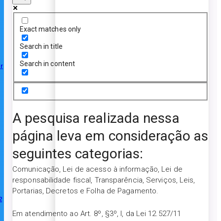
Exact matches only
Search in title
Search in content
r
A pesquisa realizada nessa
página leva em consideração as
seguintes categorias:
Comunicação, Lei de acesso à informação, Lei de
responsabilidade fiscal, Transparência, Serviços, Leis,
Portarias, Decretos e Folha de Pagamento.
2
Em atendimento ao Art. 8º, §3º, I, da Lei 12.527/11