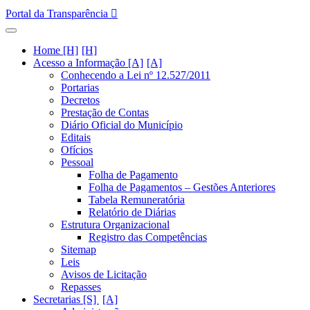
Portal da Transparência
Home [H]
Acesso a Informação [A]
Conhecendo a Lei nº 12.527/2011
Portarias
Decretos
Prestação de Contas
Diário Oficial do Município
Editais
Ofícios
Pessoal
Folha de Pagamento
Folha de Pagamentos – Gestões Anteriores
Tabela Remuneratória
Relatório de Diárias
Estrutura Organizacional
Registro das Competências
Sitemap
Leis
Avisos de Licitação
Repasses
Secretarias [S]