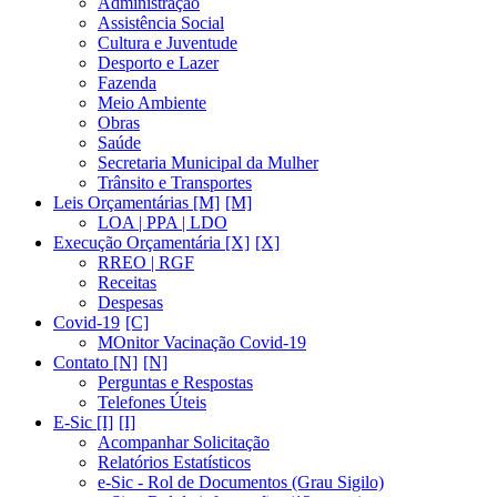
Administração
Assistência Social
Cultura e Juventude
Desporto e Lazer
Fazenda
Meio Ambiente
Obras
Saúde
Secretaria Municipal da Mulher
Trânsito e Transportes
Leis Orçamentárias [M]
LOA | PPA | LDO
Execução Orçamentária [X]
RREO | RGF
Receitas
Despesas
Covid-19
MOnitor Vacinação Covid-19
Contato [N]
Perguntas e Respostas
Telefones Úteis
E-Sic [I]
Acompanhar Solicitação
Relatórios Estatísticos
e-Sic - Rol de Documentos (Grau Sigilo)