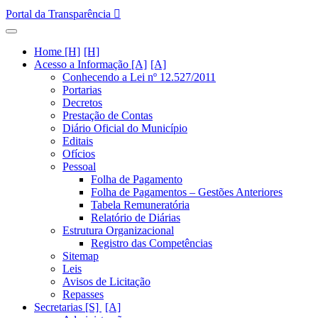
Portal da Transparência
Home [H]
Acesso a Informação [A]
Conhecendo a Lei nº 12.527/2011
Portarias
Decretos
Prestação de Contas
Diário Oficial do Município
Editais
Ofícios
Pessoal
Folha de Pagamento
Folha de Pagamentos – Gestões Anteriores
Tabela Remuneratória
Relatório de Diárias
Estrutura Organizacional
Registro das Competências
Sitemap
Leis
Avisos de Licitação
Repasses
Secretarias [S]