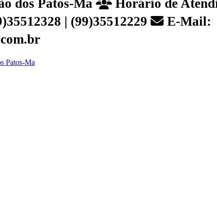
João dos Patos-Ma
Horário de Atendi
99)35512328 | (99)35512229
E-Mail:
.com.br
dos Patos-Ma