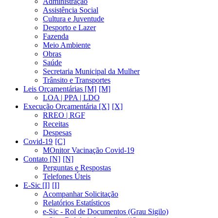
Administração
Assistência Social
Cultura e Juventude
Desporto e Lazer
Fazenda
Meio Ambiente
Obras
Saúde
Secretaria Municipal da Mulher
Trânsito e Transportes
Leis Orçamentárias [M]
LOA | PPA | LDO
Execução Orçamentária [X]
RREO | RGF
Receitas
Despesas
Covid-19
MOnitor Vacinação Covid-19
Contato [N]
Perguntas e Respostas
Telefones Úteis
E-Sic [I]
Acompanhar Solicitação
Relatórios Estatísticos
e-Sic - Rol de Documentos (Grau Sigilo)