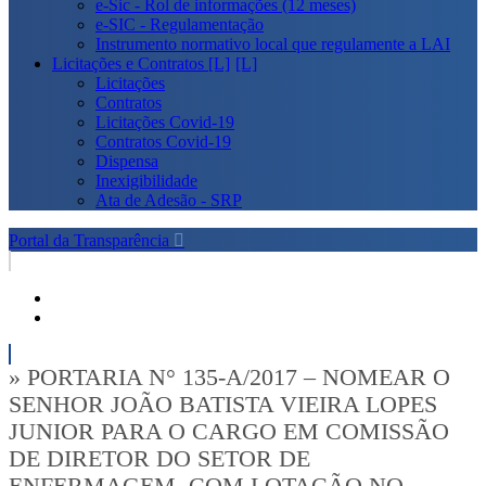
e-Sic - Rol de informações (12 meses)
e-SIC - Regulamentação
Instrumento normativo local que regulamente a LAI
Licitações e Contratos [L]
Licitações
Contratos
Licitações Covid-19
Contratos Covid-19
Dispensa
Inexigibilidade
Ata de Adesão - SRP
Portal da Transparência
» PORTARIA N° 135-A/2017 – NOMEAR O
SENHOR JOÃO BATISTA VIEIRA LOPES
JUNIOR PARA O CARGO EM COMISSÃO
DE DIRETOR DO SETOR DE