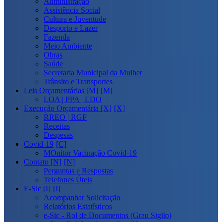
Administração
Assistência Social
Cultura e Juventude
Desporto e Lazer
Fazenda
Meio Ambiente
Obras
Saúde
Secretaria Municipal da Mulher
Trânsito e Transportes
Leis Orçamentárias [M]
LOA | PPA | LDO
Execução Orçamentária [X]
RREO | RGF
Receitas
Despesas
Covid-19
MOnitor Vacinação Covid-19
Contato [N]
Perguntas e Respostas
Telefones Úteis
E-Sic [I]
Acompanhar Solicitação
Relatórios Estatísticos
e-Sic - Rol de Documentos (Grau Sigilo)