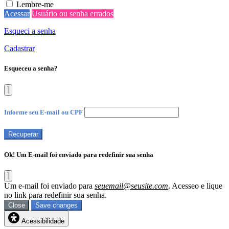
Lembre-me
Acessar
Usuário ou senha errados
Esqueci a senha
Cadastrar
Esqueceu a senha?
Informe seu E-mail ou CPF
Recuperar
Ok! Um E-mail foi enviado para redefinir sua senha
Um e-mail foi enviado para
seuemail@seusite.com
. Acesseo e lique
no link para redefinir sua senha.
Close
Save changes
Acessibilidade