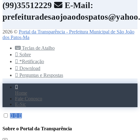
(99)35512229
E-Mail:
prefeituradesaojoaodospatos@yahoo
2026 ©
Portal da Transparência - Prefeitura Municipal de São João
dos Patos-Ma
Teclas de Atalho
Sobre
*Retificação
Download
Perguntas e Respostas
Home
Fale Conosco
E-Sic
Sobre o Portal da Transparência