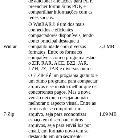
de adicionar anotações para PDF,
preencher formulários PDF, e
compartilhar informações com as
redes sociais.
O WinRAR® é um dos mais
conhecidos e eficientes
compactadores disponíveis, tendo
como principal destaque a
Winrar
compatibilidade com diversos
3,3 MB
formatos. Entre os formatos
compatíveis com o programa estão
o ZIP, RAR, ACE, BZ2, JAR,
LZH, 7Z, TAR e diversos outros.
O 7-ZIP é é um programa gratuito e
um ótimo programa para compactar
arquivos e se mostra melhor que os
concorrentes pagos. Mas a nova
versão deixou a desejar ao não
melhorar o aspecto visual. Entre as
formas de se comprimir um
7-Zip
arquivo, seja para economizar
1,09 MB
espaço em disco para outros
arquivos, seja para enviá-los por
email, um formato novo tem se
destacado em um segmento