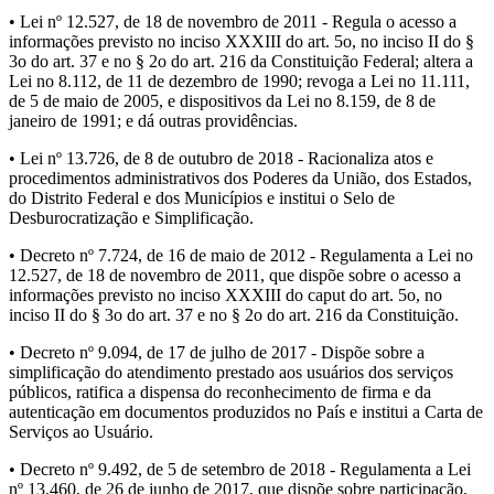
• Lei nº 12.527, de 18 de novembro de 2011 - Regula o acesso a
informações previsto no inciso XXXIII do art. 5o, no inciso II do §
3o do art. 37 e no § 2o do art. 216 da Constituição Federal; altera a
Lei no 8.112, de 11 de dezembro de 1990; revoga a Lei no 11.111,
de 5 de maio de 2005, e dispositivos da Lei no 8.159, de 8 de
janeiro de 1991; e dá outras providências.
• Lei nº 13.726, de 8 de outubro de 2018 - Racionaliza atos e
procedimentos administrativos dos Poderes da União, dos Estados,
do Distrito Federal e dos Municípios e institui o Selo de
Desburocratização e Simplificação.
• Decreto nº 7.724, de 16 de maio de 2012 - Regulamenta a Lei no
12.527, de 18 de novembro de 2011, que dispõe sobre o acesso a
informações previsto no inciso XXXIII do caput do art. 5o, no
inciso II do § 3o do art. 37 e no § 2o do art. 216 da Constituição.
• Decreto nº 9.094, de 17 de julho de 2017 - Dispõe sobre a
simplificação do atendimento prestado aos usuários dos serviços
públicos, ratifica a dispensa do reconhecimento de firma e da
autenticação em documentos produzidos no País e institui a Carta de
Serviços ao Usuário.
• Decreto nº 9.492, de 5 de setembro de 2018 - Regulamenta a Lei
nº 13.460, de 26 de junho de 2017, que dispõe sobre participação,