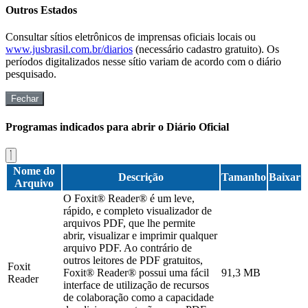
Outros Estados
Consultar sítios eletrônicos de imprensas oficiais locais ou
www.jusbrasil.com.br/diarios
(necessário cadastro gratuito). Os
períodos digitalizados nesse sítio variam de acordo com o diário
pesquisado.
Fechar
Programas indicados para abrir o Diário Oficial
Nome do
Descrição
Tamanho
Baixar
Arquivo
O Foxit® Reader® é um leve,
rápido, e completo visualizador de
arquivos PDF, que lhe permite
abrir, visualizar e imprimir qualquer
arquivo PDF. Ao contrário de
outros leitores de PDF gratuitos,
Foxit
Foxit® Reader® possui uma fácil
91,3 MB
Reader
interface de utilização de recursos
de colaboração como a capacidade