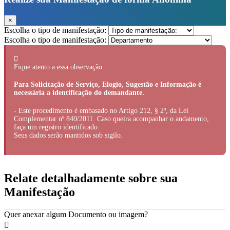
×
Escolha o tipo de manifestação:
Escolha o tipo de manifestação:
Fique atento a essa observação
Para Solicitação de Serviço, Elogio, Sugestão e Informação é
necessária a identificação do demandante.
- Este procedimento é embasado no Artigo 212, § 2º, da Lei
Complementar nº 840/2011. Caso queira acompanhar o andamento,
faça um registro identificado.
Seus dados serão mantidos sob sigilo.
Relate detalhadamente sobre sua
Manifestação
Quer anexar algum Documento ou imagem?