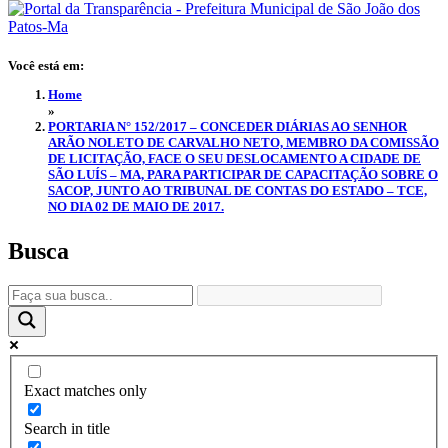
Você está em:
Home
»
PORTARIA N° 152/2017 – CONCEDER DIÁRIAS AO SENHOR
ARÃO NOLETO DE CARVALHO NETO, MEMBRO DA COMISSÃO
DE LICITAÇÃO, FACE O SEU DESLOCAMENTO A CIDADE DE
SÃO LUÍS – MA, PARA PARTICIPAR DE CAPACITAÇÃO SOBRE O
SACOP, JUNTO AO TRIBUNAL DE CONTAS DO ESTADO – TCE,
NO DIA 02 DE MAIO DE 2017.
Busca
Exact matches only
Search in title