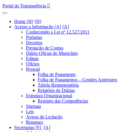
Portal da Transparência
Home [H]
Acesso a Informação [A]
Conhecendo a Lei nº 12.527/2011
Portarias
Decretos
Prestação de Contas
Diário Oficial do Município
Editais
Ofícios
Pessoal
Folha de Pagamento
Folha de Pagamentos – Gestões Anteriores
Tabela Remuneratória
Relatório de Diárias
Estrutura Organizacional
Registro das Competências
Sitemap
Leis
Avisos de Licitação
Repasses
Secretarias [S]