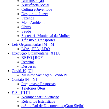
Administração
Assistência Social
Cultura e Juventude
Desporto e Lazer
Fazenda
Meio Ambiente
Obras
Saúde
Secretaria Municipal da Mulher
Trânsito e Transportes
Leis Orçamentárias [M]
LOA | PPA | LDO
Execução Orçamentária [X]
RREO | RGF
Receitas
Despesas
Covid-19
MOnitor Vacinação Covid-19
Contato [N]
Perguntas e Respostas
Telefones Úteis
E-Sic [I]
Acompanhar Solicitação
Relatórios Estatísticos
e-Sic - Rol de Documentos (Grau Sigilo)