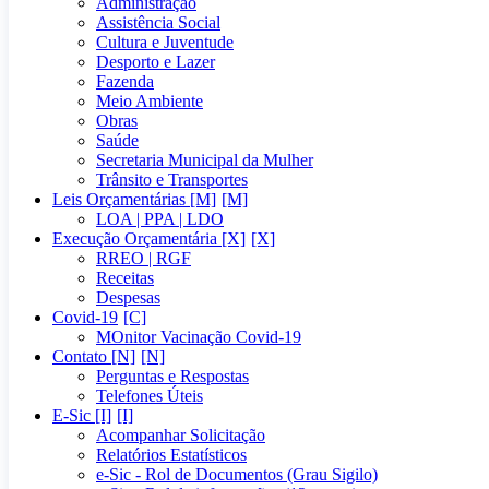
Administração
Assistência Social
Cultura e Juventude
Desporto e Lazer
Fazenda
Meio Ambiente
Obras
Saúde
Secretaria Municipal da Mulher
Trânsito e Transportes
Leis Orçamentárias [M]
LOA | PPA | LDO
Execução Orçamentária [X]
RREO | RGF
Receitas
Despesas
Covid-19
MOnitor Vacinação Covid-19
Contato [N]
Perguntas e Respostas
Telefones Úteis
E-Sic [I]
Acompanhar Solicitação
Relatórios Estatísticos
e-Sic - Rol de Documentos (Grau Sigilo)