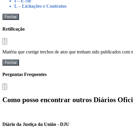
I – E-Sic
L – Licitações e Contratos
Fechar
Retificação
Matéria que corrige trechos de atos que tenham sido publicados com err
Fechar
Perguntas Frequentes
Como posso encontrar outros Diários Ofici
Diário da Justiça da União - DJU