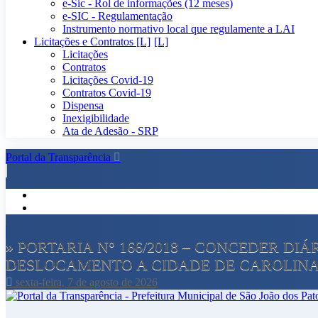
e-Sic - Rol de informações (12 meses)
e-SIC - Regulamentação
Instrumento normativo local que regulamente a LAI
Licitações e Contratos [L]
Licitações
Contratos
Licitações Covid-19
Contratos Covid-19
Dispensa
Inexigibilidade
Ata de Adesão - SRP
Portal da Transparência
» PORTARIA N° 166/2018 – CONCEDER DI
DESLOCAMENTO A CIDADE DE CAROLINA
sexta-feira, 7 de agosto de 2026