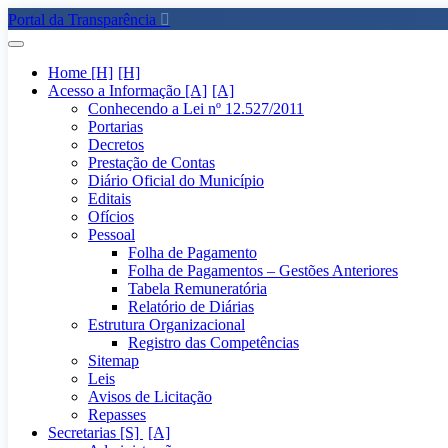
Portal da Transparência
Home [H]
Acesso a Informação [A]
Conhecendo a Lei nº 12.527/2011
Portarias
Decretos
Prestação de Contas
Diário Oficial do Município
Editais
Ofícios
Pessoal
Folha de Pagamento
Folha de Pagamentos – Gestões Anteriores
Tabela Remuneratória
Relatório de Diárias
Estrutura Organizacional
Registro das Competências
Sitemap
Leis
Avisos de Licitação
Repasses
Secretarias [S]