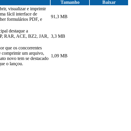
Tamanho
Baixar
ir, visualizar e imprimir
a fácil interface de
91,3 MB
cher formulários PDF, e
ipal destaque a
 ZIP, RAR, ACE, BZ2, JAR,
3,3 MB
or que os concorrentes
se comprimir um arquivo,
1,09 MB
mato novo tem se destacado
ue o lançou.