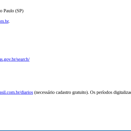
o Paulo (SP)
om.br
.
s.gov.br/search/
sil.com.br/diarios
(necessário cadastro gratuito). Os períodos digitaliz