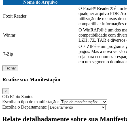
Nome do Arquivo
O Foxit® Reader® é um leve
qualquer arquivo PDF. Ao c
Foxit Reader
utilização de recursos de 
compartilhar informações c
O WinRAR® é um dos mais c
Winrar
compatibilidade com diver
LZH, 7Z, TAR e diversos o
O 7-ZIP é é um programa g
pagos. Mas a nova versão d
7-Zip
seja para economizar espaç
em um segmento dominado 
Fechar
Realize sua Manifestação
×
Olá Fábio Santos
Escolha o tipo de manifestação:
Escolha o Departamento:
Relate detalhadamente sobre sua Manifest