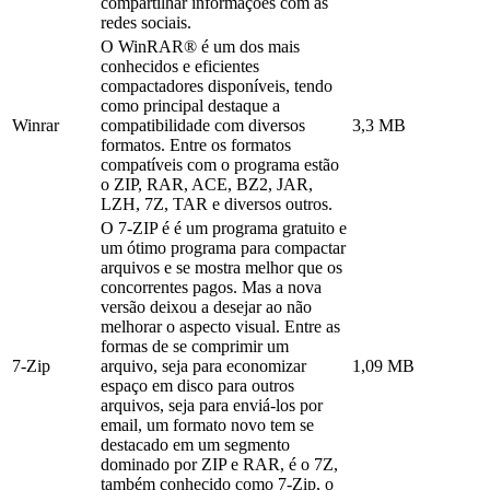
compartilhar informações com as
redes sociais.
O WinRAR® é um dos mais
conhecidos e eficientes
compactadores disponíveis, tendo
como principal destaque a
Winrar
compatibilidade com diversos
3,3 MB
formatos. Entre os formatos
compatíveis com o programa estão
o ZIP, RAR, ACE, BZ2, JAR,
LZH, 7Z, TAR e diversos outros.
O 7-ZIP é é um programa gratuito e
um ótimo programa para compactar
arquivos e se mostra melhor que os
concorrentes pagos. Mas a nova
versão deixou a desejar ao não
melhorar o aspecto visual. Entre as
formas de se comprimir um
7-Zip
arquivo, seja para economizar
1,09 MB
espaço em disco para outros
arquivos, seja para enviá-los por
email, um formato novo tem se
destacado em um segmento
dominado por ZIP e RAR, é o 7Z,
também conhecido como 7-Zip, o