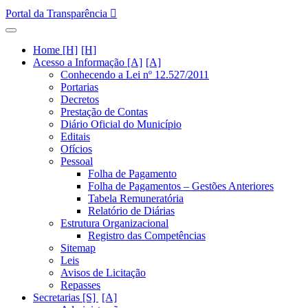
Portal da Transparência
Home [H]
Acesso a Informação [A]
Conhecendo a Lei nº 12.527/2011
Portarias
Decretos
Prestação de Contas
Diário Oficial do Município
Editais
Ofícios
Pessoal
Folha de Pagamento
Folha de Pagamentos – Gestões Anteriores
Tabela Remuneratória
Relatório de Diárias
Estrutura Organizacional
Registro das Competências
Sitemap
Leis
Avisos de Licitação
Repasses
Secretarias [S]