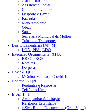
Administração
Assistência Social
Cultura e Juventude
Desporto e Lazer
Fazenda
Meio Ambiente
Obras
Saúde
Secretaria Municipal da Mulher
Trânsito e Transportes
Leis Orçamentárias [M]
LOA | PPA | LDO
Execução Orçamentária [X]
RREO | RGF
Receitas
Despesas
Covid-19
MOnitor Vacinação Covid-19
Contato [N]
Perguntas e Respostas
Telefones Úteis
E-Sic [I]
Acompanhar Solicitação
Relatórios Estatísticos
e-Sic - Rol de Documentos (Grau Sigilo)