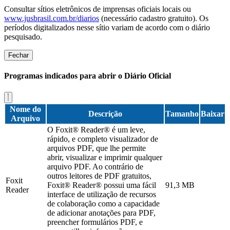
Consultar sítios eletrônicos de imprensas oficiais locais ou
www.jusbrasil.com.br/diarios
(necessário cadastro gratuito). Os
períodos digitalizados nesse sítio variam de acordo com o diário
pesquisado.
Fechar
Programas indicados para abrir o Diário Oficial
Nome do
Descrição
Tamanho
Baixar
Arquivo
O Foxit® Reader® é um leve,
rápido, e completo visualizador de
arquivos PDF, que lhe permite
abrir, visualizar e imprimir qualquer
arquivo PDF. Ao contrário de
outros leitores de PDF gratuitos,
Foxit
Foxit® Reader® possui uma fácil
91,3 MB
Reader
interface de utilização de recursos
de colaboração como a capacidade
de adicionar anotações para PDF,
preencher formulários PDF, e