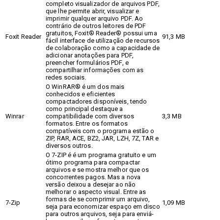
completo visualizador de arquivos PDF,
que lhe permite abrir, visualizar e
imprimir qualquer arquivo PDF. Ao
contrário de outros leitores de PDF
gratuitos, Foxit® Reader® possui uma
Foxit Reader
91,3 MB
fácil interface de utilização de recursos
de colaboração como a capacidade de
adicionar anotações para PDF,
preencher formulários PDF, e
compartilhar informações com as
redes sociais.
O WinRAR® é um dos mais
conhecidos e eficientes
compactadores disponíveis, tendo
como principal destaque a
Winrar
compatibilidade com diversos
3,3 MB
formatos. Entre os formatos
compatíveis com o programa estão o
ZIP, RAR, ACE, BZ2, JAR, LZH, 7Z, TAR e
diversos outros.
O 7-ZIP é é um programa gratuito e um
ótimo programa para compactar
arquivos e se mostra melhor que os
concorrentes pagos. Mas a nova
versão deixou a desejar ao não
melhorar o aspecto visual. Entre as
formas de se comprimir um arquivo,
7-Zip
1,09 MB
seja para economizar espaço em disco
para outros arquivos, seja para enviá-