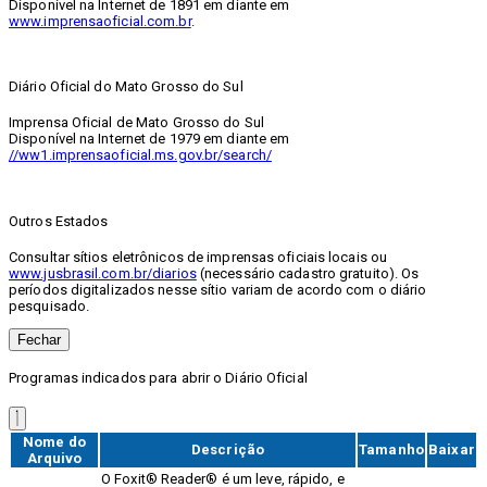
Disponível na Internet de 1891 em diante em
www.imprensaoficial.com.br
.
Diário Oficial do Mato Grosso do Sul
Imprensa Oficial de Mato Grosso do Sul
Disponível na Internet de 1979 em diante em
//ww1.imprensaoficial.ms.gov.br/search/
Outros Estados
Consultar sítios eletrônicos de imprensas oficiais locais ou
www.jusbrasil.com.br/diarios
(necessário cadastro gratuito). Os
períodos digitalizados nesse sítio variam de acordo com o diário
pesquisado.
Fechar
Programas indicados para abrir o Diário Oficial
Nome do
Descrição
Tamanho
Baixar
Arquivo
O Foxit® Reader® é um leve, rápido, e