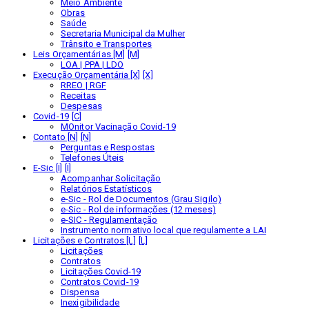
Meio Ambiente
Obras
Saúde
Secretaria Municipal da Mulher
Trânsito e Transportes
Leis Orçamentárias [M]
LOA | PPA | LDO
Execução Orçamentária [X]
RREO | RGF
Receitas
Despesas
Covid-19
MOnitor Vacinação Covid-19
Contato [N]
Perguntas e Respostas
Telefones Úteis
E-Sic [I]
Acompanhar Solicitação
Relatórios Estatísticos
e-Sic - Rol de Documentos (Grau Sigilo)
e-Sic - Rol de informações (12 meses)
e-SIC - Regulamentação
Instrumento normativo local que regulamente a LAI
Licitações e Contratos [L]
Licitações
Contratos
Licitações Covid-19
Contratos Covid-19
Dispensa
Inexigibilidade