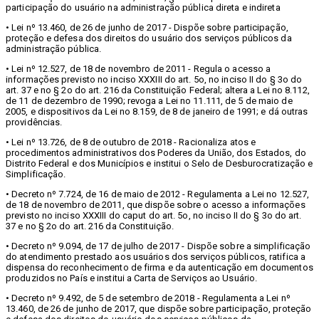
participação do usuário na administração pública direta e indireta
• Lei nº 13.460, de 26 de junho de 2017 - Dispõe sobre participação,
proteção e defesa dos direitos do usuário dos serviços públicos da
administração pública.
• Lei nº 12.527, de 18 de novembro de 2011 - Regula o acesso a
informações previsto no inciso XXXIII do art. 5o, no inciso II do § 3o do
art. 37 e no § 2o do art. 216 da Constituição Federal; altera a Lei no 8.112,
de 11 de dezembro de 1990; revoga a Lei no 11.111, de 5 de maio de
2005, e dispositivos da Lei no 8.159, de 8 de janeiro de 1991; e dá outras
providências.
• Lei nº 13.726, de 8 de outubro de 2018 - Racionaliza atos e
procedimentos administrativos dos Poderes da União, dos Estados, do
Distrito Federal e dos Municípios e institui o Selo de Desburocratização e
Simplificação.
• Decreto nº 7.724, de 16 de maio de 2012 - Regulamenta a Lei no 12.527,
de 18 de novembro de 2011, que dispõe sobre o acesso a informações
previsto no inciso XXXIII do caput do art. 5o, no inciso II do § 3o do art.
37 e no § 2o do art. 216 da Constituição.
• Decreto nº 9.094, de 17 de julho de 2017 - Dispõe sobre a simplificação
do atendimento prestado aos usuários dos serviços públicos, ratifica a
dispensa do reconhecimento de firma e da autenticação em documentos
produzidos no País e institui a Carta de Serviços ao Usuário.
• Decreto nº 9.492, de 5 de setembro de 2018 - Regulamenta a Lei nº
13.460, de 26 de junho de 2017, que dispõe sobre participação, proteção