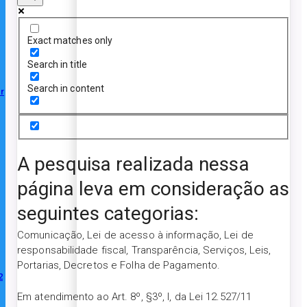
Exact matches only
Search in title
Search in content
r
A pesquisa realizada nessa
página leva em consideração as
seguintes categorias:
Comunicação, Lei de acesso à informação, Lei de
responsabilidade fiscal, Transparência, Serviços, Leis,
Portarias, Decretos e Folha de Pagamento.
2
Em atendimento ao Art. 8º, §3º, I, da Lei 12.527/11