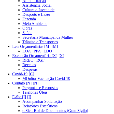
Administração
Assistência Social
Cultura e Juventude
Desporto e Lazer
Fazenda
Meio Ambiente
Obras
Saúde
Secretaria Municipal da Mulher
Trânsito e Transportes
Leis Orçamentárias [M]
LOA | PPA | LDO
Execução Orçamentária [X]
RREO | RGF
Receitas
Despesas
Covid-19
MOnitor Vacinação Covid-19
Contato [N]
Perguntas e Respostas
Telefones Úteis
E-Sic [I]
Acompanhar Solicitação
Relatórios Estatísticos
e-Sic - Rol de Documentos (Grau Sigilo)