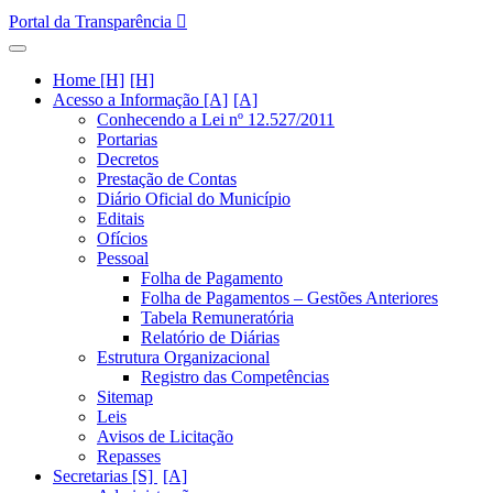
Portal da Transparência
Home [H]
Acesso a Informação [A]
Conhecendo a Lei nº 12.527/2011
Portarias
Decretos
Prestação de Contas
Diário Oficial do Município
Editais
Ofícios
Pessoal
Folha de Pagamento
Folha de Pagamentos – Gestões Anteriores
Tabela Remuneratória
Relatório de Diárias
Estrutura Organizacional
Registro das Competências
Sitemap
Leis
Avisos de Licitação
Repasses
Secretarias [S]