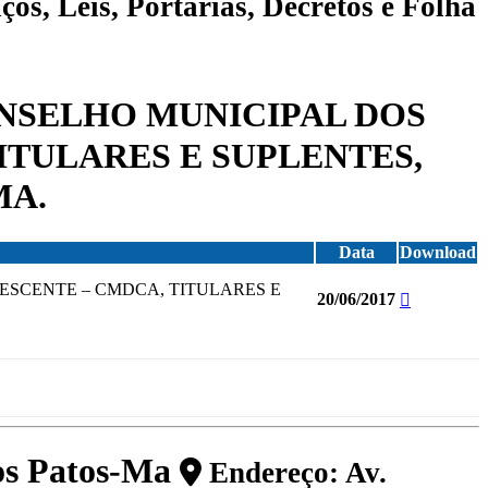
ços, Leis, Portarias, Decretos e Folha
ONSELHO MUNICIPAL DOS
ITULARES E SUPLENTES,
MA.
Data
Download
ESCENTE – CMDCA, TITULARES E
20/06/2017
dos Patos-Ma
Endereço: Av.