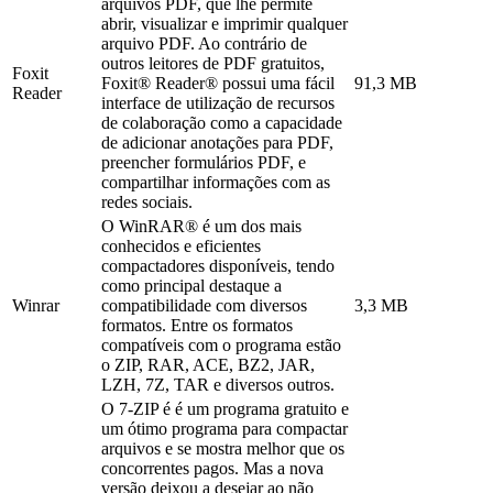
arquivos PDF, que lhe permite
abrir, visualizar e imprimir qualquer
arquivo PDF. Ao contrário de
outros leitores de PDF gratuitos,
Foxit
Foxit® Reader® possui uma fácil
91,3 MB
Reader
interface de utilização de recursos
de colaboração como a capacidade
de adicionar anotações para PDF,
preencher formulários PDF, e
compartilhar informações com as
redes sociais.
O WinRAR® é um dos mais
conhecidos e eficientes
compactadores disponíveis, tendo
como principal destaque a
Winrar
compatibilidade com diversos
3,3 MB
formatos. Entre os formatos
compatíveis com o programa estão
o ZIP, RAR, ACE, BZ2, JAR,
LZH, 7Z, TAR e diversos outros.
O 7-ZIP é é um programa gratuito e
um ótimo programa para compactar
arquivos e se mostra melhor que os
concorrentes pagos. Mas a nova
versão deixou a desejar ao não