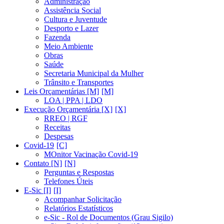
Administração
Assistência Social
Cultura e Juventude
Desporto e Lazer
Fazenda
Meio Ambiente
Obras
Saúde
Secretaria Municipal da Mulher
Trânsito e Transportes
Leis Orçamentárias [M]
LOA | PPA | LDO
Execução Orçamentária [X]
RREO | RGF
Receitas
Despesas
Covid-19
MOnitor Vacinação Covid-19
Contato [N]
Perguntas e Respostas
Telefones Úteis
E-Sic [I]
Acompanhar Solicitação
Relatórios Estatísticos
e-Sic - Rol de Documentos (Grau Sigilo)