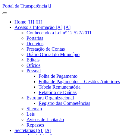
Portal da Transparência
Home [H]
Acesso a Informação [A]
Conhecendo a Lei nº 12.527/2011
Portarias
Decretos
Prestação de Contas
Diário Oficial do Município
Editais
Ofícios
Pessoal
Folha de Pagamento
Folha de Pagamentos – Gestões Anteriores
Tabela Remuneratória
Relatório de Diárias
Estrutura Organizacional
Registro das Competências
Sitemap
Leis
Avisos de Licitação
Repasses
Secretarias [S]