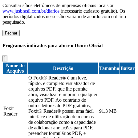
Consultar sítios eletrônicos de imprensas oficiais locais ou
www.jusbrasil.com.br/diarios
(necessário cadastro gratuito). Os
períodos digitalizados nesse sítio variam de acordo com o diário
pesquisado.
Fechar
Programas indicados para abrir o Diário Oficial
Nome do
Descrição
Tamanho
Baixar
Arquivo
O Foxit® Reader® é um leve,
rápido, e completo visualizador de
arquivos PDF, que lhe permite
abrir, visualizar e imprimir qualquer
arquivo PDF. Ao contrário de
outros leitores de PDF gratuitos,
Foxit
Foxit® Reader® possui uma fácil
91,3 MB
Reader
interface de utilização de recursos
de colaboração como a capacidade
de adicionar anotações para PDF,
preencher formulários PDF, e