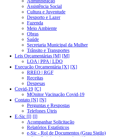
Administração
Assistência Social
Cultura e Juventude
Desporto e Lazer
Fazenda
Meio Ambiente
Obras
Saúde
Secretaria Municipal da Mulher
Trânsito e Transportes
Leis Orçamentárias [M]
LOA | PPA | LDO
Execução Orçamentária [X]
RREO | RGF
Receitas
Despesas
Covid-19
MOnitor Vacinação Covid-19
Contato [N]
Perguntas e Respostas
Telefones Úteis
E-Sic [I]
Acompanhar Solicitação
Relatórios Estatísticos
e-Sic - Rol de Documentos (Grau Sigilo)