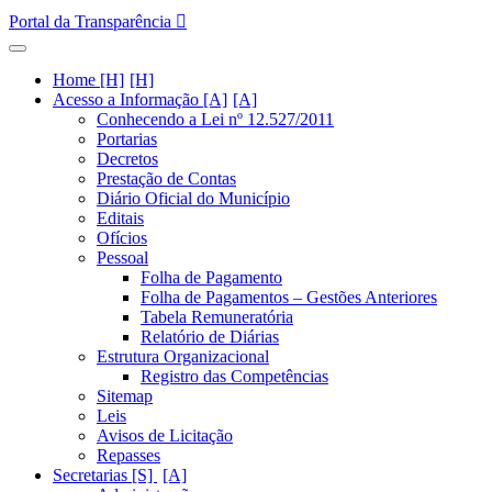
Portal da Transparência
Home [H]
Acesso a Informação [A]
Conhecendo a Lei nº 12.527/2011
Portarias
Decretos
Prestação de Contas
Diário Oficial do Município
Editais
Ofícios
Pessoal
Folha de Pagamento
Folha de Pagamentos – Gestões Anteriores
Tabela Remuneratória
Relatório de Diárias
Estrutura Organizacional
Registro das Competências
Sitemap
Leis
Avisos de Licitação
Repasses
Secretarias [S]