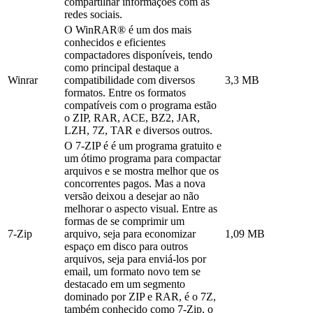
compartilhar informações com as
redes sociais.
O WinRAR® é um dos mais
conhecidos e eficientes
compactadores disponíveis, tendo
como principal destaque a
Winrar
compatibilidade com diversos
3,3 MB
formatos. Entre os formatos
compatíveis com o programa estão
o ZIP, RAR, ACE, BZ2, JAR,
LZH, 7Z, TAR e diversos outros.
O 7-ZIP é é um programa gratuito e
um ótimo programa para compactar
arquivos e se mostra melhor que os
concorrentes pagos. Mas a nova
versão deixou a desejar ao não
melhorar o aspecto visual. Entre as
formas de se comprimir um
7-Zip
arquivo, seja para economizar
1,09 MB
espaço em disco para outros
arquivos, seja para enviá-los por
email, um formato novo tem se
destacado em um segmento
dominado por ZIP e RAR, é o 7Z,
também conhecido como 7-Zip, o