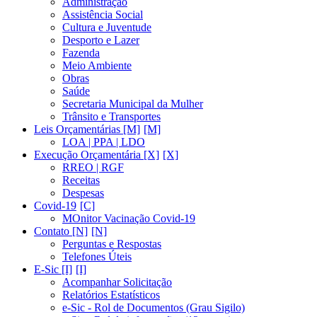
Administração
Assistência Social
Cultura e Juventude
Desporto e Lazer
Fazenda
Meio Ambiente
Obras
Saúde
Secretaria Municipal da Mulher
Trânsito e Transportes
Leis Orçamentárias [M]
LOA | PPA | LDO
Execução Orçamentária [X]
RREO | RGF
Receitas
Despesas
Covid-19
MOnitor Vacinação Covid-19
Contato [N]
Perguntas e Respostas
Telefones Úteis
E-Sic [I]
Acompanhar Solicitação
Relatórios Estatísticos
e-Sic - Rol de Documentos (Grau Sigilo)