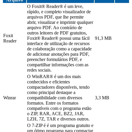
O Foxit® Reader® é um leve,
rápido, e completo visualizador de
arquivos PDF, que lhe permite
abrir, visualizar e imprimir qualquer
arquivo PDF. Ao contrário de
outros leitores de PDF gratuitos,
Foxit
Foxit® Reader® possui uma fácil
91,3 MB
Reader
interface de utilização de recursos
de colaboração como a capacidade
de adicionar anotações para PDF,
preencher formulários PDF, e
compartilhar informações com as
redes sociais.
O WinRAR® é um dos mais
conhecidos e eficientes
compactadores disponíveis, tendo
como principal destaque a
Winrar
compatibilidade com diversos
3,3 MB
formatos. Entre os formatos
compatíveis com o programa estão
o ZIP, RAR, ACE, BZ2, JAR,
LZH, 7Z, TAR e diversos outros.
O 7-ZIP é é um programa gratuito e
um ótimo programa para compactar