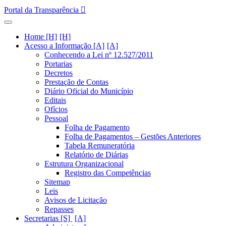
Portal da Transparência
Home [H]
Acesso a Informação [A]
Conhecendo a Lei nº 12.527/2011
Portarias
Decretos
Prestação de Contas
Diário Oficial do Município
Editais
Ofícios
Pessoal
Folha de Pagamento
Folha de Pagamentos – Gestões Anteriores
Tabela Remuneratória
Relatório de Diárias
Estrutura Organizacional
Registro das Competências
Sitemap
Leis
Avisos de Licitação
Repasses
Secretarias [S]