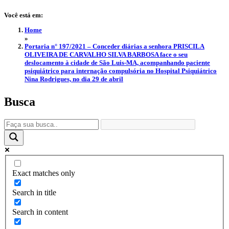
Você está em:
Home
»
Portaria n° 197/2021 – Conceder diárias a senhora PRISCILA
OLIVEIRA DE CARVALHO SILVA BARBOSA face o seu
deslocamento à cidade de São Luis-MA, acompanhando paciente
psiquiátrico para internação compulsória no Hospital Psiquiátrico
Nina Rodrigues, no dia 29 de abril
Busca
Exact matches only
Search in title
Search in content