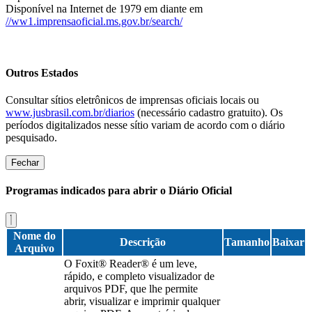
Disponível na Internet de 1979 em diante em
//ww1.imprensaoficial.ms.gov.br/search/
Outros Estados
Consultar sítios eletrônicos de imprensas oficiais locais ou
www.jusbrasil.com.br/diarios
(necessário cadastro gratuito). Os
períodos digitalizados nesse sítio variam de acordo com o diário
pesquisado.
Fechar
Programas indicados para abrir o Diário Oficial
Nome do
Descrição
Tamanho
Baixar
Arquivo
O Foxit® Reader® é um leve,
rápido, e completo visualizador de
arquivos PDF, que lhe permite
abrir, visualizar e imprimir qualquer