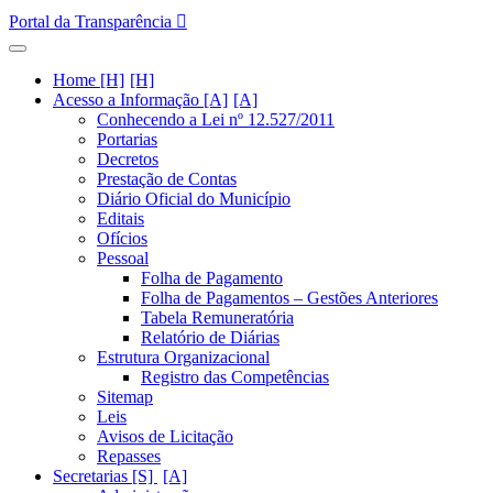
Portal da Transparência
Home [H]
Acesso a Informação [A]
Conhecendo a Lei nº 12.527/2011
Portarias
Decretos
Prestação de Contas
Diário Oficial do Município
Editais
Ofícios
Pessoal
Folha de Pagamento
Folha de Pagamentos – Gestões Anteriores
Tabela Remuneratória
Relatório de Diárias
Estrutura Organizacional
Registro das Competências
Sitemap
Leis
Avisos de Licitação
Repasses
Secretarias [S]