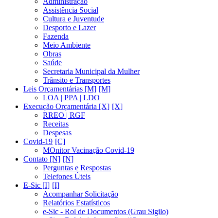
Administração
Assistência Social
Cultura e Juventude
Desporto e Lazer
Fazenda
Meio Ambiente
Obras
Saúde
Secretaria Municipal da Mulher
Trânsito e Transportes
Leis Orçamentárias [M]
LOA | PPA | LDO
Execução Orçamentária [X]
RREO | RGF
Receitas
Despesas
Covid-19
MOnitor Vacinação Covid-19
Contato [N]
Perguntas e Respostas
Telefones Úteis
E-Sic [I]
Acompanhar Solicitação
Relatórios Estatísticos
e-Sic - Rol de Documentos (Grau Sigilo)