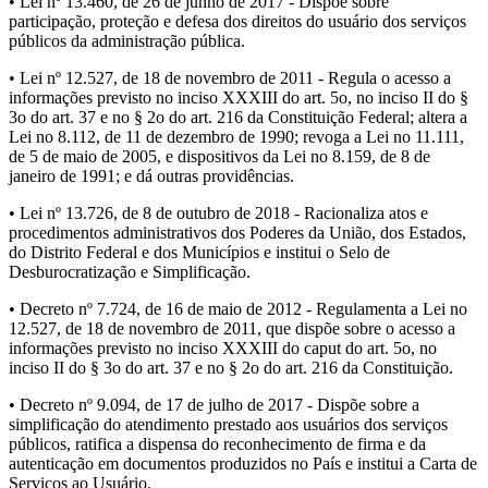
• Lei nº 13.460, de 26 de junho de 2017 - Dispõe sobre
participação, proteção e defesa dos direitos do usuário dos serviços
públicos da administração pública.
• Lei nº 12.527, de 18 de novembro de 2011 - Regula o acesso a
informações previsto no inciso XXXIII do art. 5o, no inciso II do §
3o do art. 37 e no § 2o do art. 216 da Constituição Federal; altera a
Lei no 8.112, de 11 de dezembro de 1990; revoga a Lei no 11.111,
de 5 de maio de 2005, e dispositivos da Lei no 8.159, de 8 de
janeiro de 1991; e dá outras providências.
• Lei nº 13.726, de 8 de outubro de 2018 - Racionaliza atos e
procedimentos administrativos dos Poderes da União, dos Estados,
do Distrito Federal e dos Municípios e institui o Selo de
Desburocratização e Simplificação.
• Decreto nº 7.724, de 16 de maio de 2012 - Regulamenta a Lei no
12.527, de 18 de novembro de 2011, que dispõe sobre o acesso a
informações previsto no inciso XXXIII do caput do art. 5o, no
inciso II do § 3o do art. 37 e no § 2o do art. 216 da Constituição.
• Decreto nº 9.094, de 17 de julho de 2017 - Dispõe sobre a
simplificação do atendimento prestado aos usuários dos serviços
públicos, ratifica a dispensa do reconhecimento de firma e da
autenticação em documentos produzidos no País e institui a Carta de
Serviços ao Usuário.