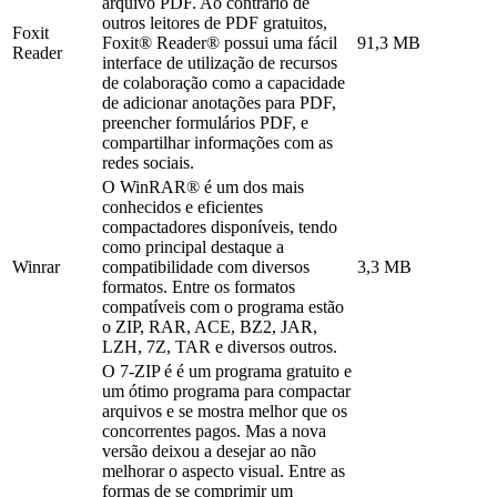
arquivo PDF. Ao contrário de
outros leitores de PDF gratuitos,
Foxit
Foxit® Reader® possui uma fácil
91,3 MB
Reader
interface de utilização de recursos
de colaboração como a capacidade
de adicionar anotações para PDF,
preencher formulários PDF, e
compartilhar informações com as
redes sociais.
O WinRAR® é um dos mais
conhecidos e eficientes
compactadores disponíveis, tendo
como principal destaque a
Winrar
compatibilidade com diversos
3,3 MB
formatos. Entre os formatos
compatíveis com o programa estão
o ZIP, RAR, ACE, BZ2, JAR,
LZH, 7Z, TAR e diversos outros.
O 7-ZIP é é um programa gratuito e
um ótimo programa para compactar
arquivos e se mostra melhor que os
concorrentes pagos. Mas a nova
versão deixou a desejar ao não
melhorar o aspecto visual. Entre as
formas de se comprimir um