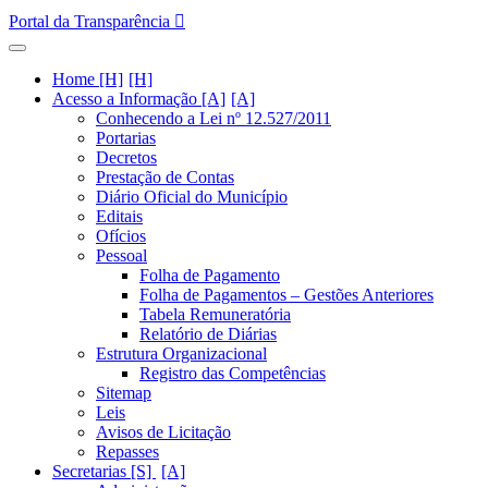
Portal da Transparência
Home [H]
Acesso a Informação [A]
Conhecendo a Lei nº 12.527/2011
Portarias
Decretos
Prestação de Contas
Diário Oficial do Município
Editais
Ofícios
Pessoal
Folha de Pagamento
Folha de Pagamentos – Gestões Anteriores
Tabela Remuneratória
Relatório de Diárias
Estrutura Organizacional
Registro das Competências
Sitemap
Leis
Avisos de Licitação
Repasses
Secretarias [S]