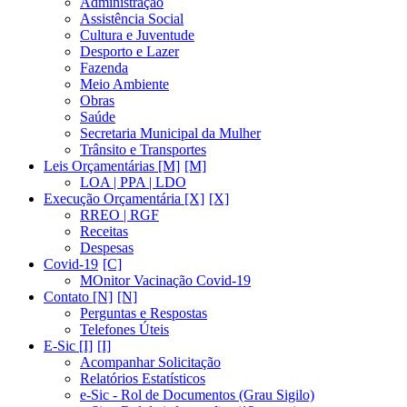
Administração
Assistência Social
Cultura e Juventude
Desporto e Lazer
Fazenda
Meio Ambiente
Obras
Saúde
Secretaria Municipal da Mulher
Trânsito e Transportes
Leis Orçamentárias [M]
LOA | PPA | LDO
Execução Orçamentária [X]
RREO | RGF
Receitas
Despesas
Covid-19
MOnitor Vacinação Covid-19
Contato [N]
Perguntas e Respostas
Telefones Úteis
E-Sic [I]
Acompanhar Solicitação
Relatórios Estatísticos
e-Sic - Rol de Documentos (Grau Sigilo)