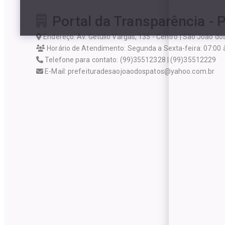
Portal da Transparência - 
Endereço: Av. Getúlio Vargas, 135 - Centro | São João d
Horário de Atendimento: Segunda a Sexta-feira: 07:00 
Telefone para contato: (99)35512328 | (99)35512229
E-Mail: prefeituradesaojoaodospatos@yahoo.com.br