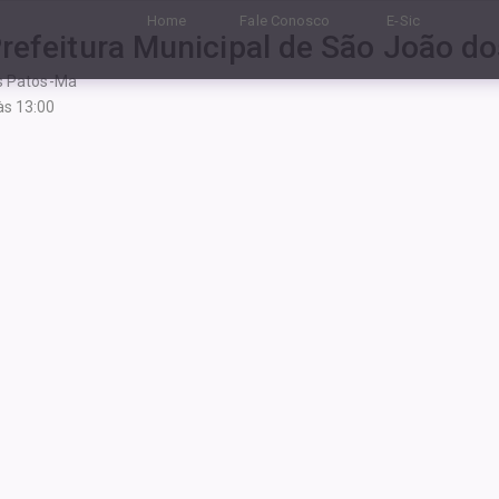
Home
Fale Conosco
E-Sic
Prefeitura Municipal de São João d
os Patos-Ma
às 13:00