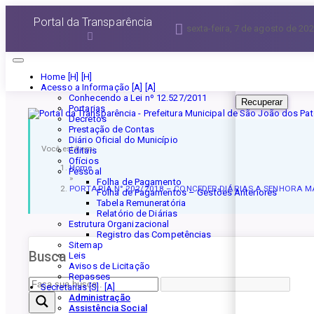
Esqueceu a senha?
Portal da Transparência
sexta-feira, 7 de agosto de 20
Informe seu E-mail 
Home [H]
Acesso a Informação [A]
Conhecendo a Lei nº 12.527/2011
Recuperar
Portarias
Decretos
Prestação de Contas
Diário Oficial do Município
Você está em:
Editais
Ofícios
Home
Pessoal
»
Folha de Pagamento
PORTARIA N° 202/2018 – CONCEDER DIÁRIAS A SENHORA MAR
Folha de Pagamentos – Gestões Anteriores
Tabela Remuneratória
Relatório de Diárias
Estrutura Organizacional
Registro das Competências
Sitemap
Busca
Leis
Avisos de Licitação
Repasses
Secretarias [S]
Administração
Assistência Social