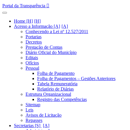
Portal da Transparência
Home [H]
Acesso a Informação [A]
Conhecendo a Lei nº 12.527/2011
Portarias
Decretos
Prestação de Contas
Diário Oficial do Município
Editais
Ofícios
Pessoal
Folha de Pagamento
Folha de Pagamentos – Gestões Anteriores
Tabela Remuneratória
Relatório de Diárias
Estrutura Organizacional
Registro das Competências
Sitemap
Leis
Avisos de Licitação
Repasses
Secretarias [S]