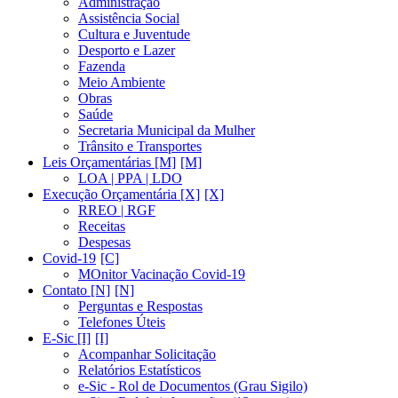
Administração
Assistência Social
Cultura e Juventude
Desporto e Lazer
Fazenda
Meio Ambiente
Obras
Saúde
Secretaria Municipal da Mulher
Trânsito e Transportes
Leis Orçamentárias [M]
LOA | PPA | LDO
Execução Orçamentária [X]
RREO | RGF
Receitas
Despesas
Covid-19
MOnitor Vacinação Covid-19
Contato [N]
Perguntas e Respostas
Telefones Úteis
E-Sic [I]
Acompanhar Solicitação
Relatórios Estatísticos
e-Sic - Rol de Documentos (Grau Sigilo)