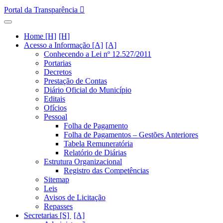
Portal da Transparência
Home [H]
Acesso a Informação [A]
Conhecendo a Lei nº 12.527/2011
Portarias
Decretos
Prestação de Contas
Diário Oficial do Município
Editais
Ofícios
Pessoal
Folha de Pagamento
Folha de Pagamentos – Gestões Anteriores
Tabela Remuneratória
Relatório de Diárias
Estrutura Organizacional
Registro das Competências
Sitemap
Leis
Avisos de Licitação
Repasses
Secretarias [S]