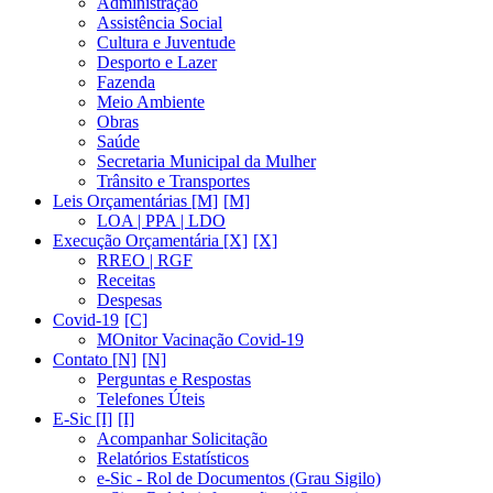
Administração
Assistência Social
Cultura e Juventude
Desporto e Lazer
Fazenda
Meio Ambiente
Obras
Saúde
Secretaria Municipal da Mulher
Trânsito e Transportes
Leis Orçamentárias [M]
LOA | PPA | LDO
Execução Orçamentária [X]
RREO | RGF
Receitas
Despesas
Covid-19
MOnitor Vacinação Covid-19
Contato [N]
Perguntas e Respostas
Telefones Úteis
E-Sic [I]
Acompanhar Solicitação
Relatórios Estatísticos
e-Sic - Rol de Documentos (Grau Sigilo)