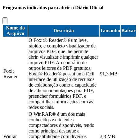
Programas indicados para abrir o Diário Oficial
Nome do
Descrição
Tamanho
Baixar
Arquivo
O Foxit® Reader® é um leve,
rápido, e completo visualizador de
arquivos PDF, que lhe permite
abrir, visualizar e imprimir qualquer
arquivo PDF. Ao contrário de
outros leitores de PDF gratuitos,
Foxit
Foxit® Reader® possui uma fácil
91,3 MB
Reader
interface de utilização de recursos
de colaboração como a capacidade
de adicionar anotações para PDF,
preencher formulários PDF, e
compartilhar informações com as
redes sociais.
O WinRAR® é um dos mais
conhecidos e eficientes
compactadores disponíveis, tendo
como principal destaque a
Winrar
compatibilidade com diversos
3,3 MB