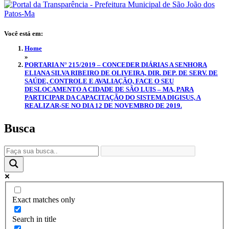
Você está em:
Home
»
PORTARIA N° 215/2019 – CONCEDER DIÁRIAS A SENHORA
ELIANA SILVA RIBEIRO DE OLIVEIRA, DIR. DEP. DE SERV. DE
SAÚDE, CONTROLE E AVALIAÇÃO, FACE O SEU
DESLOCAMENTO A CIDADE DE SÃO LUIS – MA, PARA
PARTICIPAR DA CAPACITAÇÃO DO SISTEMA DIGISUS, A
REALIZAR-SE NO DIA 12 DE NOVEMBRO DE 2019.
Busca
Exact matches only
Search in title