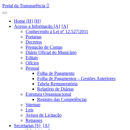
Portal da Transparência
Home [H]
Acesso a Informação [A]
Conhecendo a Lei nº 12.527/2011
Portarias
Decretos
Prestação de Contas
Diário Oficial do Município
Editais
Ofícios
Pessoal
Folha de Pagamento
Folha de Pagamentos – Gestões Anteriores
Tabela Remuneratória
Relatório de Diárias
Estrutura Organizacional
Registro das Competências
Sitemap
Leis
Avisos de Licitação
Repasses
Secretarias [S]