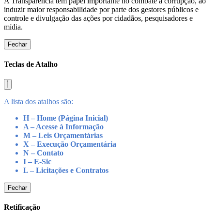
A Transparência tem papel importante no combate à corrupção, ao
induzir maior responsabilidade por parte dos gestores públicos e
controle e divulgação das ações por cidadãos, pesquisadores e
mídia.
Fechar
Teclas de Atalho
A lista dos atalhos são:
H – Home (Página Inicial)
A – Acesse à Informação
M – Leis Orçamentárias
X – Execução Orçamentária
N – Contato
I – E-Sic
L – Licitações e Contratos
Fechar
Retificação