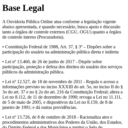
Base Legal
A Ouvidoria Pública Online atua conforme a legislação vigente
abaixo apresentada, e quando necessário, busca apoio e discussão
tanto a órgãos de controle externos (CGU, OGU) quanto a órgãos
de controle interno (Procuradoria).
• Constituição Federal de 1988, Art. 37, § 3º – Dispões sobre a
participação do usuário na administração pública direta e indireta
• Lei nº 13.460, de 26 de junho de 2017 - Dispõe sobre
participação, proteção e defesa dos direitos do usuário dos serviços
públicos da administração pública.
• Lei nº 12.527, de 18 de novembro de 2011 - Regula o acesso a
informações previsto no inciso XXXIII do art. 5o, no inciso II do §
3o do art. 37 e no § 2o do art. 216 da Constituição Federal; altera a
Lei no 8.112, de 11 de dezembro de 1990; revoga a Lei no 11.111,
de 5 de maio de 2005, e dispositivos da Lei no 8.159, de 8 de
janeiro de 1991; e dá outras providências.
• Lei nº 13.726, de 8 de outubro de 2018 - Racionaliza atos e
procedimentos administrativos dos Poderes da União, dos Estados,
do Distrito Federal e dos Municípios e institui o Selo de