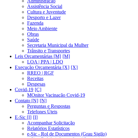
Administração
Assistência Social
Cultura e Juventude
Desporto e Lazer
Fazenda
Meio Ambiente
Obras
Saúde
Secretaria Municipal da Mulher
Trânsito e Transportes
Leis Orçamentárias [M]
LOA | PPA | LDO
Execução Orçamentária [X]
RREO | RGF
Receitas
Despesas
Covid-19
MOnitor Vacinação Covid-19
Contato [N]
Perguntas e Respostas
Telefones Úteis
E-Sic [I]
Acompanhar Solicitação
Relatórios Estatísticos
e-Sic - Rol de Documentos (Grau Sigilo)