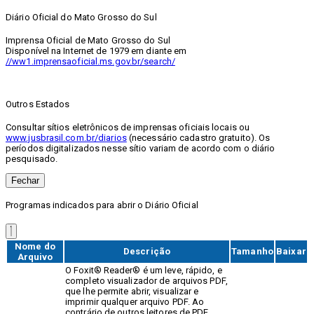
Diário Oficial do Mato Grosso do Sul
Imprensa Oficial de Mato Grosso do Sul
Disponível na Internet de 1979 em diante em
//ww1.imprensaoficial.ms.gov.br/search/
Outros Estados
Consultar sítios eletrônicos de imprensas oficiais locais ou
www.jusbrasil.com.br/diarios
(necessário cadastro gratuito). Os
períodos digitalizados nesse sítio variam de acordo com o diário
pesquisado.
Fechar
Programas indicados para abrir o Diário Oficial
Nome do
Descrição
Tamanho
Baixar
Arquivo
O Foxit® Reader® é um leve, rápido, e
completo visualizador de arquivos PDF,
que lhe permite abrir, visualizar e
imprimir qualquer arquivo PDF. Ao
contrário de outros leitores de PDF