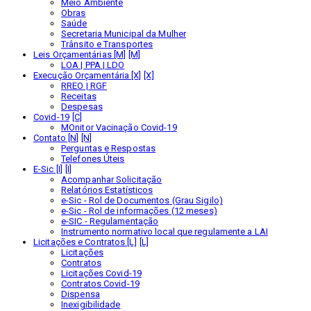
Meio Ambiente
Obras
Saúde
Secretaria Municipal da Mulher
Trânsito e Transportes
Leis Orçamentárias [M]
LOA | PPA | LDO
Execução Orçamentária [X]
RREO | RGF
Receitas
Despesas
Covid-19
MOnitor Vacinação Covid-19
Contato [N]
Perguntas e Respostas
Telefones Úteis
E-Sic [I]
Acompanhar Solicitação
Relatórios Estatísticos
e-Sic - Rol de Documentos (Grau Sigilo)
e-Sic - Rol de informações (12 meses)
e-SIC - Regulamentação
Instrumento normativo local que regulamente a LAI
Licitações e Contratos [L]
Licitações
Contratos
Licitações Covid-19
Contratos Covid-19
Dispensa
Inexigibilidade