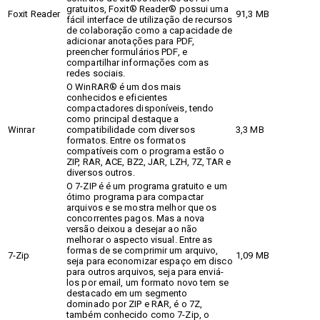
gratuitos, Foxit® Reader® possui uma
Foxit Reader
91,3 MB
fácil interface de utilização de recursos
de colaboração como a capacidade de
adicionar anotações para PDF,
preencher formulários PDF, e
compartilhar informações com as
redes sociais.
O WinRAR® é um dos mais
conhecidos e eficientes
compactadores disponíveis, tendo
como principal destaque a
Winrar
compatibilidade com diversos
3,3 MB
formatos. Entre os formatos
compatíveis com o programa estão o
ZIP, RAR, ACE, BZ2, JAR, LZH, 7Z, TAR e
diversos outros.
O 7-ZIP é é um programa gratuito e um
ótimo programa para compactar
arquivos e se mostra melhor que os
concorrentes pagos. Mas a nova
versão deixou a desejar ao não
melhorar o aspecto visual. Entre as
formas de se comprimir um arquivo,
7-Zip
1,09 MB
seja para economizar espaço em disco
para outros arquivos, seja para enviá-
los por email, um formato novo tem se
destacado em um segmento
dominado por ZIP e RAR, é o 7Z,
também conhecido como 7-Zip, o