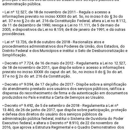
administração pública.
• Lei nº 12.527, de 18 de novembro de 2011 - Regula o acesso a
informações previsto no inciso XXXIII do art. 5o, no inciso II do § 3o do
art. 37 e no § 2o do art. 216 da Constituição Federal; altera a Lei no 8.112,
de 11 de dezembro de 1990; revoga a Lei no 11.111, de 5 de maio de
2005, e dispositivos da Lei no 8.159, de 8 de janeiro de 1991; e dá outras
providências.
• Lei nº 13.726, de 8 de outubro de 2018 - Racionaliza atos e
procedimentos administrativos dos Poderes da União, dos Estados, do
Distrito Federal e dos Municípios e institui o Selo de Desburocratização e
Simplificação.
• Decreto nº 7.724, de 16 de maio de 2012 - Regulamenta a Lei no 12.527,
de 18 de novembro de 2011, que dispõe sobre o acesso a informações
previsto no inciso XXXIII do caput do art. 5o, no inciso II do § 3o do art.
37 e no § 2o do art. 216 da Constituição.
• Decreto nº 9.094, de 17 de julho de 2017 - Dispõe sobre a simplificação
do atendimento prestado aos usuários dos serviços públicos, ratifica a
dispensa do reconhecimento de firma e da autenticação em documentos
produzidos no País e institui a Carta de Serviços ao Usuário.
• Decreto nº 9.492, de 5 de setembro de 2018 - Regulamenta a Lei nº
13.460, de 26 de junho de 2017, que dispõe sobre participação, proteção
e defesa dos direitos do usuário dos serviços públicos da
administração pública federal, institui o Sistema de Ouvidoria do Poder
Executivo federal, e altera o Decreto nº 8.910, de 22 de novembro de
2016, que aprova a Estrutura Regimental e o Quadro Demonstrativo dos