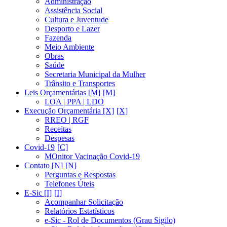
Administração
Assistência Social
Cultura e Juventude
Desporto e Lazer
Fazenda
Meio Ambiente
Obras
Saúde
Secretaria Municipal da Mulher
Trânsito e Transportes
Leis Orçamentárias [M]
LOA | PPA | LDO
Execução Orçamentária [X]
RREO | RGF
Receitas
Despesas
Covid-19
MOnitor Vacinação Covid-19
Contato [N]
Perguntas e Respostas
Telefones Úteis
E-Sic [I]
Acompanhar Solicitação
Relatórios Estatísticos
e-Sic - Rol de Documentos (Grau Sigilo)