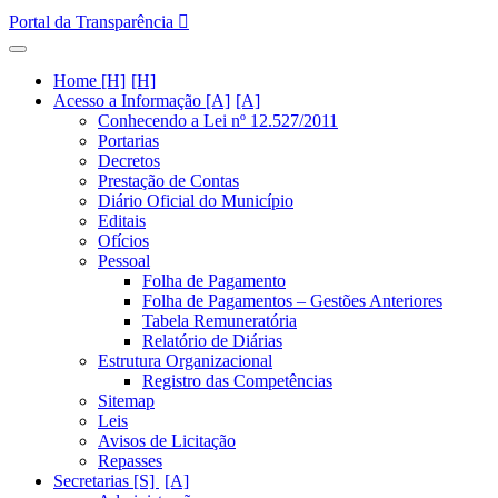
Portal da Transparência
Home [H]
Acesso a Informação [A]
Conhecendo a Lei nº 12.527/2011
Portarias
Decretos
Prestação de Contas
Diário Oficial do Município
Editais
Ofícios
Pessoal
Folha de Pagamento
Folha de Pagamentos – Gestões Anteriores
Tabela Remuneratória
Relatório de Diárias
Estrutura Organizacional
Registro das Competências
Sitemap
Leis
Avisos de Licitação
Repasses
Secretarias [S]