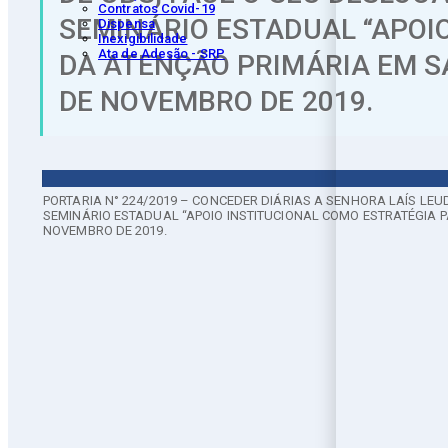
Contratos Covid-19
SEMINÁRIO ESTADUAL “APOI
Dispensa
Inexigibilidade
Ata de Adesão - SRP
DA ATENÇÃO PRIMÁRIA EM SA
DE NOVEMBRO DE 2019.
PORTARIA N° 224/2019 – CONCEDER DIÁRIAS A SENHORA LAÍS LEU
SEMINÁRIO ESTADUAL “APOIO INSTITUCIONAL COMO ESTRATÉGIA P
NOVEMBRO DE 2019.