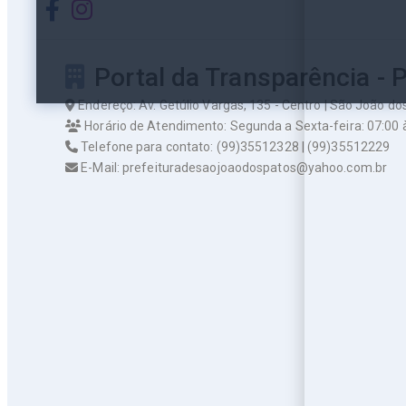
Portal da Transparência - 
Endereço: Av. Getúlio Vargas, 135 - Centro | São João d
Horário de Atendimento: Segunda a Sexta-feira: 07:00 
Telefone para contato: (99)35512328 | (99)35512229
E-Mail: prefeituradesaojoaodospatos@yahoo.com.br