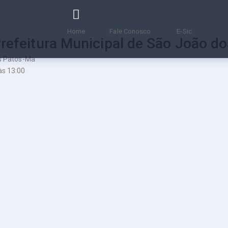
Home
Fale Conosco
E-Sic
Prefeitura Municipal de São João d
os Patos-Ma
às 13:00