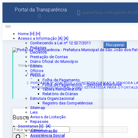
Esqueceu a senha?
Portal da Transparência
quinta-feira, 6 de agosto de 2
Informe seu E-mail 
Home [H]
Acesso a Informação [A]
Conhecendo a Lei nº 12.527/2011
Recuperar
Portarias
Decretos
Prestação de Contas
Diário Oficial do Município
Você está em:
Editais
Ofícios
Home
Pessoal
»
Folha de Pagamento
PORTARIA N° 224/2019 – CONCEDER DIÁRIAS A SENHORA LAÍ
Folha de Pagamentos – Gestões Anteriores
“APOIO INSTITUCIONAL COMO ESTRATÉGIA PARA O FORTALE
Tabela Remuneratória
Relatório de Diárias
Estrutura Organizacional
Registro das Competências
Sitemap
Leis
Busca
Avisos de Licitação
Repasses
Secretarias [S]
Administração
Assistência Social