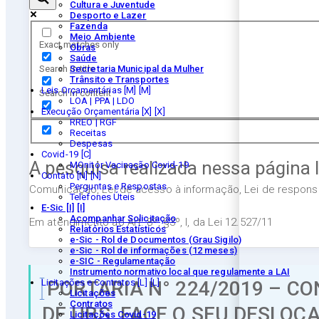
Cultura e Juventude
Desporto e Lazer
Fazenda
Meio Ambiente
Exact matches only
Obras
Saúde
Search in title
Secretaria Municipal da Mulher
Trânsito e Transportes
Leis Orçamentárias [M]
Search in content
LOA | PPA | LDO
Execução Orçamentária [X]
RREO | RGF
Receitas
Despesas
Covid-19
A pesquisa realizada nessa página 
MOnitor Vacinação Covid-19
Contato [N]
Perguntas e Respostas
Comunicação, Lei de acesso à informação, Lei de responsab
Telefones Úteis
E-Sic [I]
Acompanhar Solicitação
Em atendimento ao Art. 8º, §3º, I, da Lei 12.527/11
Relatórios Estatísticos
e-Sic - Rol de Documentos (Grau Sigilo)
e-Sic - Rol de informações (12 meses)
e-SIC - Regulamentação
Instrumento normativo local que regulamente a LAI
PORTARIA N° 224/2019 – CO
Licitações e Contratos [L]
Licitações
Contratos
DE UBS, FACE O SEU DESLOC
Licitações Covid-19