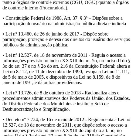
tanto a órgãos de controle externos (CGU, OGU) quanto a órgãos
de controle interno (Procuradoria).
• Constituição Federal de 1988, Art. 37, § 3º – Dispões sobre a
participação do usuário na administração pública direta e indireta
• Lei nº 13.460, de 26 de junho de 2017 - Dispõe sobre
participação, proteção e defesa dos direitos do usuário dos serviços
públicos da administração pública.
• Lei nº 12.527, de 18 de novembro de 2011 - Regula o acesso a
informações previsto no inciso XXXIII do art. 5o, no inciso II do §
3o do art. 37 e no § 2o do art. 216 da Constituição Federal; altera a
Lei no 8.112, de 11 de dezembro de 1990; revoga a Lei no 11.111,
de 5 de maio de 2005, e dispositivos da Lei no 8.159, de 8 de
janeiro de 1991; e dá outras providências.
• Lei nº 13.726, de 8 de outubro de 2018 - Racionaliza atos e
procedimentos administrativos dos Poderes da União, dos Estados,
do Distrito Federal e dos Municípios e institui o Selo de
Desburocratização e Simplificação.
• Decreto nº 7.724, de 16 de maio de 2012 - Regulamenta a Lei no
12.527, de 18 de novembro de 2011, que dispõe sobre o acesso a
informações previsto no inciso XXXIII do caput do art. 5o, no
inciso II do § 3o do art. 37 e no § 2o do art. 216 da Constituição.