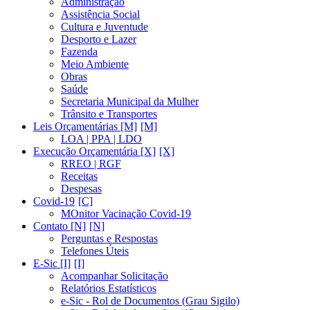
Administração
Assistência Social
Cultura e Juventude
Desporto e Lazer
Fazenda
Meio Ambiente
Obras
Saúde
Secretaria Municipal da Mulher
Trânsito e Transportes
Leis Orçamentárias [M]
LOA | PPA | LDO
Execução Orçamentária [X]
RREO | RGF
Receitas
Despesas
Covid-19
MOnitor Vacinação Covid-19
Contato [N]
Perguntas e Respostas
Telefones Úteis
E-Sic [I]
Acompanhar Solicitação
Relatórios Estatísticos
e-Sic - Rol de Documentos (Grau Sigilo)