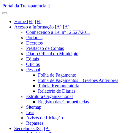
Portal da Transparência
Home [H]
Acesso a Informação [A]
Conhecendo a Lei nº 12.527/2011
Portarias
Decretos
Prestação de Contas
Diário Oficial do Município
Editais
Ofícios
Pessoal
Folha de Pagamento
Folha de Pagamentos – Gestões Anteriores
Tabela Remuneratória
Relatório de Diárias
Estrutura Organizacional
Registro das Competências
Sitemap
Leis
Avisos de Licitação
Repasses
Secretarias [S]