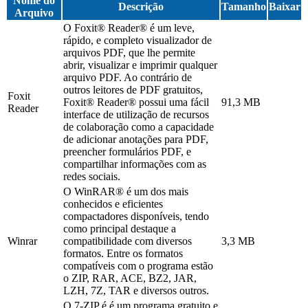
Nome do
Descrição
Tamanho
Baixar
Arquivo
O Foxit® Reader® é um leve,
rápido, e completo visualizador de
arquivos PDF, que lhe permite
abrir, visualizar e imprimir qualquer
arquivo PDF. Ao contrário de
outros leitores de PDF gratuitos,
Foxit
Foxit® Reader® possui uma fácil
91,3 MB
Reader
interface de utilização de recursos
de colaboração como a capacidade
de adicionar anotações para PDF,
preencher formulários PDF, e
compartilhar informações com as
redes sociais.
O WinRAR® é um dos mais
conhecidos e eficientes
compactadores disponíveis, tendo
como principal destaque a
Winrar
compatibilidade com diversos
3,3 MB
formatos. Entre os formatos
compatíveis com o programa estão
o ZIP, RAR, ACE, BZ2, JAR,
LZH, 7Z, TAR e diversos outros.
O 7-ZIP é é um programa gratuito e