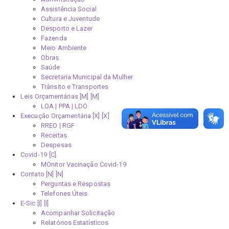
Assistência Social
Cultura e Juventude
Desporto e Lazer
Fazenda
Meio Ambiente
Obras
Saúde
Secretaria Municipal da Mulher
Trânsito e Transportes
Leis Orçamentárias [M]
LOA | PPA | LDO
Execução Orçamentária [X]
RREO | RGF
Receitas
Despesas
Covid-19
MOnitor Vacinação Covid-19
Contato [N]
Perguntas e Respostas
Telefones Úteis
E-Sic [I]
Acompanhar Solicitação
Relatórios Estatísticos