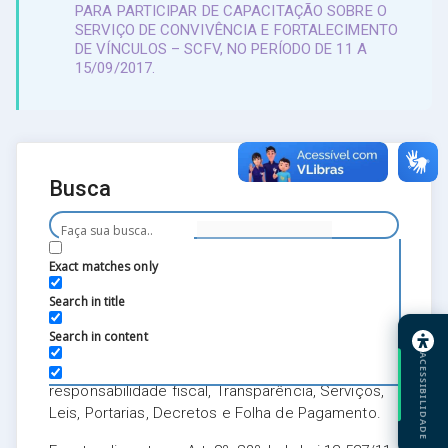
PARA PARTICIPAR DE CAPACITAÇÃO SOBRE O
SERVIÇO DE CONVIVÊNCIA E FORTALECIMENTO
DE VÍNCULOS – SCFV, NO PERÍODO DE 11 A
15/09/2017.
Busca
Exact matches only
A pesquisa realizada nessa
Search in title
página leva em consideração as
seguintes categorias:
Search in content
ACESSIBILIDADE
Comunicação, Lei de acesso à informação, Lei de
responsabilidade fiscal, Transparência, Serviços,
Leis, Portarias, Decretos e Folha de Pagamento.