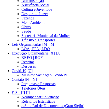
Administração
Assistência Social
Cultura e Juventude
Desporto e Lazer
Fazenda
Meio Ambiente
Obras
Saúde
Secretaria Municipal da Mulher
Trânsito e Transportes
Leis Orçamentárias [M]
LOA | PPA | LDO
Execução Orçamentária [X]
RREO | RGF
Receitas
Despesas
Covid-19
MOnitor Vacinação Covid-19
Contato [N]
Perguntas e Respostas
Telefones Úteis
E-Sic [I]
Acompanhar Solicitação
Relatórios Estatísticos
e-Sic - Rol de Documentos (Grau Sigilo)