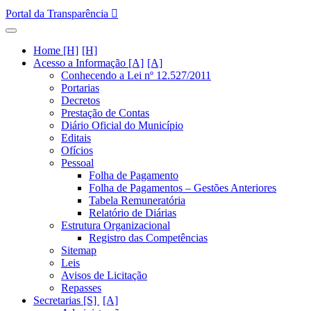
Portal da Transparência
Home [H]
Acesso a Informação [A]
Conhecendo a Lei nº 12.527/2011
Portarias
Decretos
Prestação de Contas
Diário Oficial do Município
Editais
Ofícios
Pessoal
Folha de Pagamento
Folha de Pagamentos – Gestões Anteriores
Tabela Remuneratória
Relatório de Diárias
Estrutura Organizacional
Registro das Competências
Sitemap
Leis
Avisos de Licitação
Repasses
Secretarias [S]