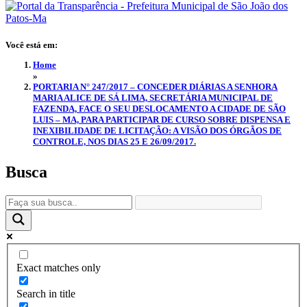
Você está em:
Home
»
PORTARIA N° 247/2017 – CONCEDER DIÁRIAS A SENHORA
MARIA ALICE DE SÁ LIMA, SECRETÁRIA MUNICIPAL DE
FAZENDA, FACE O SEU DESLOCAMENTO A CIDADE DE SÃO
LUIS – MA, PARA PARTICIPAR DE CURSO SOBRE DISPENSA E
INEXIBILIDADE DE LICITAÇÃO: A VISÃO DOS ÓRGÃOS DE
CONTROLE, NOS DIAS 25 E 26/09/2017.
Busca
Exact matches only
Search in title