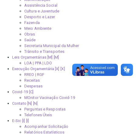
Assistência Social
Cultura e Juventude
Desporto e Lazer
Fazenda
Meio Ambiente
Obras
Saúde
Secretaria Municipal da Mulher
Trânsito e Transportes
Leis Orçamentárias [M]
LOA | PPA | LDO
Execução Orçamentária [X]
RREO | RGF
Receitas
Despesas
Covid-19
MOnitor Vacinação Covid-19
Contato [N]
Perguntas e Respostas
Telefones Úteis
E-Sic [I]
Acompanhar Solicitação
Relatórios Estatísticos