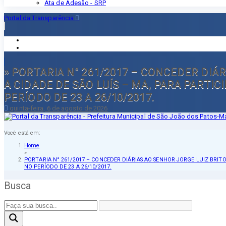
Ata de Adesão - SRP
Portal da Transparência
» PORTARIA N° 261/2017 – CONCEDER DIÁ
A CIDADE DE SÃO LUÍS – MA, PARA PARTI
PERÍODO DE 23 A 26/10/2017.
quinta-feira, 6 de agosto de 2026
Você está em:
Home
»
PORTARIA N° 261/2017 – CONCEDER DIÁRIAS AO SENHOR JORGE LUIZ BRITO
NO PERÍODO DE 23 A 26/10/2017.
Busca