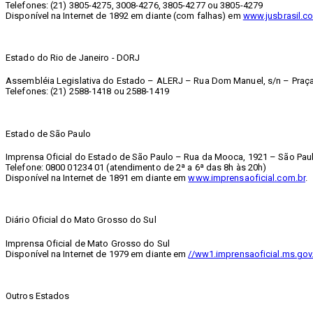
Telefones: (21) 3805-4275, 3008-4276, 3805-4277 ou 3805-4279
Disponível na Internet de 1892 em diante (com falhas) em
www.jusbrasil.co
Estado do Rio de Janeiro - DORJ
Assembléia Legislativa do Estado – ALERJ – Rua Dom Manuel, s/n – Praça 
Telefones: (21) 2588-1418 ou 2588-1419
Estado de São Paulo
Imprensa Oficial do Estado de São Paulo – Rua da Mooca, 1921 – São Paul
Telefone: 0800 01234 01 (atendimento de 2ª a 6ª das 8h às 20h)
Disponível na Internet de 1891 em diante em
www.imprensaoficial.com.br
.
Diário Oficial do Mato Grosso do Sul
Imprensa Oficial de Mato Grosso do Sul
Disponível na Internet de 1979 em diante em
//ww1.imprensaoficial.ms.gov
Outros Estados