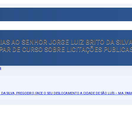
RIAS AO SENHOR JORGE LUIZ BRITO DA SIL
CIPAR DE CURSO SOBRE LICITAÇÕES PUBLIC
 DA SILVA, PREGOEIRO, FACE O SEU DESLOCAMENTO A CIDADE DE SÃO LUÍS – MA, PA