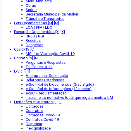
Meio Ambiente
Obras
Saúde
Secretaria Municipal da Mulher
Trânsito e Transportes
Leis Orçamentárias [M]
LOA | PPA | LDO
Execução Orçamentária [X]
RREO | RGF
Receitas
Despesas
Covid-19
MOnitor Vacinação Covid-19
Contato [N]
Perguntas e Respostas
Telefones Úteis
E-Sic [I]
Acompanhar Solicitação
Relatórios Estatísticos
e-Sic - Rol de Documentos (Grau Sigilo)
e-Sic - Rol de informações (12 meses)
e-SIC - Regulamentação
Instrumento normativo local que regulamente a LAI
Licitações e Contratos [L]
Licitações
Contratos
Licitações Covid-19
Contratos Covid-19
Dispensa
Inexigibilidade