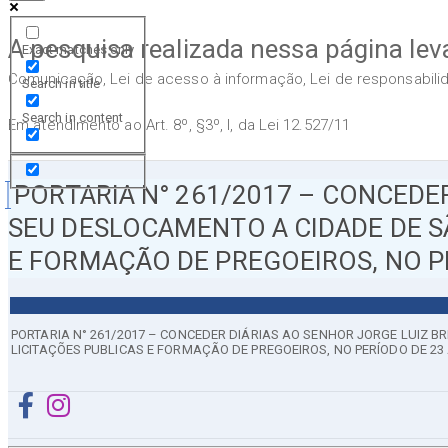
A pesquisa realizada nessa página lev
Exact matches only
Comunicação, Lei de acesso à informação, Lei de responsabilida
Search in title
Search in content
Em atendimento ao Art. 8º, §3º, I, da Lei 12.527/11
PORTARIA N° 261/2017 – CONCEDER 
SEU DESLOCAMENTO A CIDADE DE SÃ
E FORMAÇÃO DE PREGOEIROS, NO PE
PORTARIA N° 261/2017 – CONCEDER DIÁRIAS AO SENHOR JORGE LUIZ BR
LICITAÇÕES PUBLICAS E FORMAÇÃO DE PREGOEIROS, NO PERÍODO DE 23 A