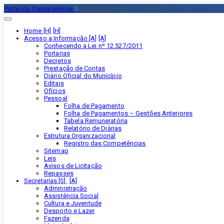
Portal da Transparência
Home [H]
Acesso a Informação [A]
Conhecendo a Lei nº 12.527/2011
Portarias
Decretos
Prestação de Contas
Diário Oficial do Município
Editais
Ofícios
Pessoal
Folha de Pagamento
Folha de Pagamentos – Gestões Anteriores
Tabela Remuneratória
Relatório de Diárias
Estrutura Organizacional
Registro das Competências
Sitemap
Leis
Avisos de Licitação
Repasses
Secretarias [S]
Administração
Assistência Social
Cultura e Juventude
Desporto e Lazer
Fazenda