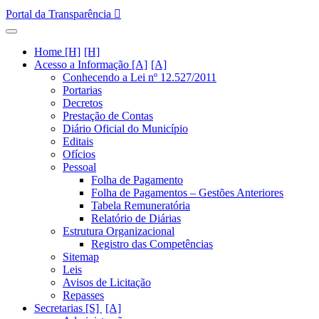
Portal da Transparência
Home [H]
Acesso a Informação [A]
Conhecendo a Lei nº 12.527/2011
Portarias
Decretos
Prestação de Contas
Diário Oficial do Município
Editais
Ofícios
Pessoal
Folha de Pagamento
Folha de Pagamentos – Gestões Anteriores
Tabela Remuneratória
Relatório de Diárias
Estrutura Organizacional
Registro das Competências
Sitemap
Leis
Avisos de Licitação
Repasses
Secretarias [S]