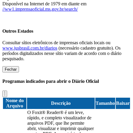
Disponível na Internet de 1979 em diante em
//ww1.imprensaoficial.ms.gov.br/search/
Outros Estados
Consultar sítios eletrônicos de imprensas oficiais locais ou
www.jusbrasil.com.br/diarios
(necessário cadastro gratuito). Os
períodos digitalizados nesse sítio variam de acordo com o diário
pesquisado.
Fechar
Programas indicados para abrir o Diário Oficial
Nome do
Descrição
Tamanho
Baixar
Arquivo
O Foxit® Reader® é um leve,
rápido, e completo visualizador de
arquivos PDF, que lhe permite
abrir, visualizar e imprimir qualquer