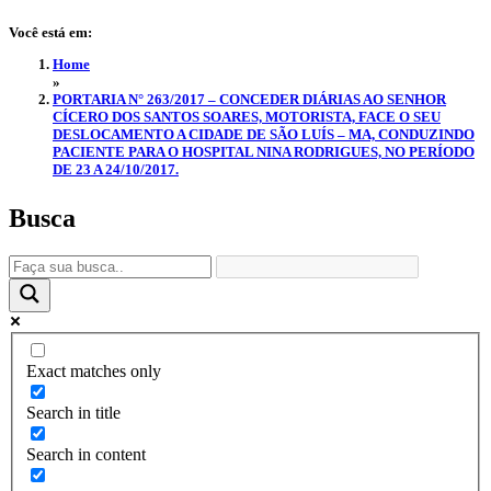
Você está em:
Home
»
PORTARIA N° 263/2017 – CONCEDER DIÁRIAS AO SENHOR
CÍCERO DOS SANTOS SOARES, MOTORISTA, FACE O SEU
DESLOCAMENTO A CIDADE DE SÃO LUÍS – MA, CONDUZINDO
PACIENTE PARA O HOSPITAL NINA RODRIGUES, NO PERÍODO
DE 23 A 24/10/2017.
Busca
Exact matches only
Search in title
Search in content