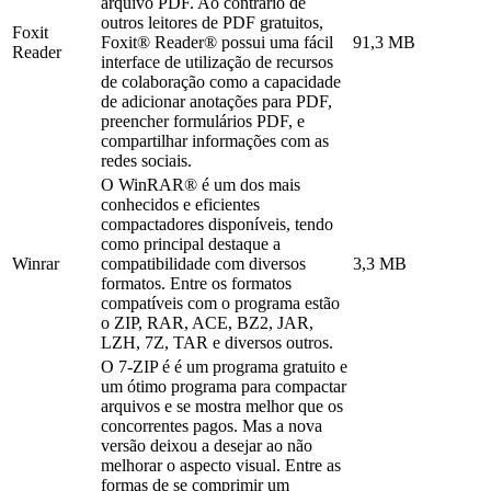
arquivo PDF. Ao contrário de
outros leitores de PDF gratuitos,
Foxit
Foxit® Reader® possui uma fácil
91,3 MB
Reader
interface de utilização de recursos
de colaboração como a capacidade
de adicionar anotações para PDF,
preencher formulários PDF, e
compartilhar informações com as
redes sociais.
O WinRAR® é um dos mais
conhecidos e eficientes
compactadores disponíveis, tendo
como principal destaque a
Winrar
compatibilidade com diversos
3,3 MB
formatos. Entre os formatos
compatíveis com o programa estão
o ZIP, RAR, ACE, BZ2, JAR,
LZH, 7Z, TAR e diversos outros.
O 7-ZIP é é um programa gratuito e
um ótimo programa para compactar
arquivos e se mostra melhor que os
concorrentes pagos. Mas a nova
versão deixou a desejar ao não
melhorar o aspecto visual. Entre as
formas de se comprimir um