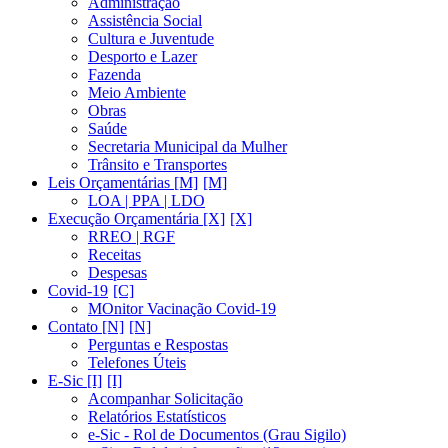
Administração
Assistência Social
Cultura e Juventude
Desporto e Lazer
Fazenda
Meio Ambiente
Obras
Saúde
Secretaria Municipal da Mulher
Trânsito e Transportes
Leis Orçamentárias [M]
LOA | PPA | LDO
Execução Orçamentária [X]
RREO | RGF
Receitas
Despesas
Covid-19
MOnitor Vacinação Covid-19
Contato [N]
Perguntas e Respostas
Telefones Úteis
E-Sic [I]
Acompanhar Solicitação
Relatórios Estatísticos
e-Sic - Rol de Documentos (Grau Sigilo)