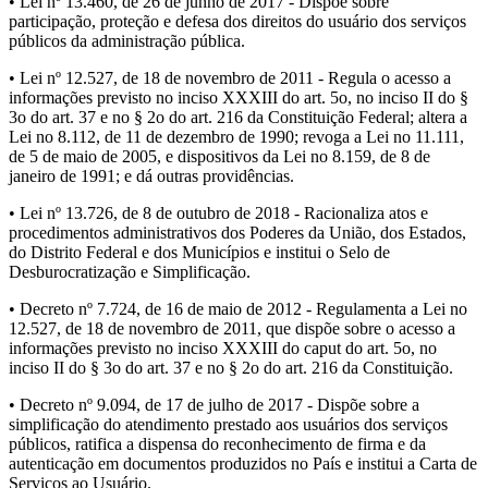
• Lei nº 13.460, de 26 de junho de 2017 - Dispõe sobre
participação, proteção e defesa dos direitos do usuário dos serviços
públicos da administração pública.
• Lei nº 12.527, de 18 de novembro de 2011 - Regula o acesso a
informações previsto no inciso XXXIII do art. 5o, no inciso II do §
3o do art. 37 e no § 2o do art. 216 da Constituição Federal; altera a
Lei no 8.112, de 11 de dezembro de 1990; revoga a Lei no 11.111,
de 5 de maio de 2005, e dispositivos da Lei no 8.159, de 8 de
janeiro de 1991; e dá outras providências.
• Lei nº 13.726, de 8 de outubro de 2018 - Racionaliza atos e
procedimentos administrativos dos Poderes da União, dos Estados,
do Distrito Federal e dos Municípios e institui o Selo de
Desburocratização e Simplificação.
• Decreto nº 7.724, de 16 de maio de 2012 - Regulamenta a Lei no
12.527, de 18 de novembro de 2011, que dispõe sobre o acesso a
informações previsto no inciso XXXIII do caput do art. 5o, no
inciso II do § 3o do art. 37 e no § 2o do art. 216 da Constituição.
• Decreto nº 9.094, de 17 de julho de 2017 - Dispõe sobre a
simplificação do atendimento prestado aos usuários dos serviços
públicos, ratifica a dispensa do reconhecimento de firma e da
autenticação em documentos produzidos no País e institui a Carta de
Serviços ao Usuário.