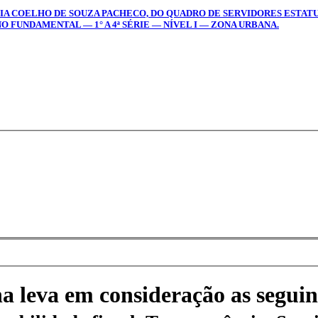
ATIA COELHO DE SOUZA PACHECO, DO QUADRO DE SERVIDORES ESTAT
O FUNDAMENTAL — 1° A 4ª SÉRIE — NÍVEL I — ZONA URBANA.
na leva em consideração as seguin