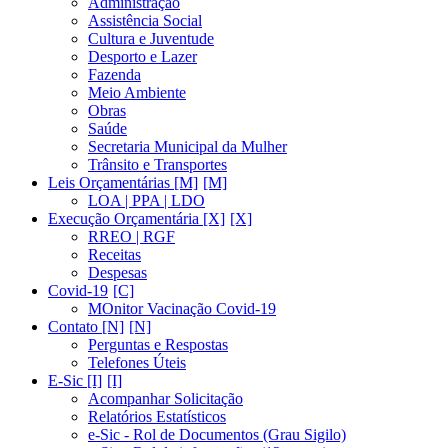
Administração
Assistência Social
Cultura e Juventude
Desporto e Lazer
Fazenda
Meio Ambiente
Obras
Saúde
Secretaria Municipal da Mulher
Trânsito e Transportes
Leis Orçamentárias [M]
LOA | PPA | LDO
Execução Orçamentária [X]
RREO | RGF
Receitas
Despesas
Covid-19
MOnitor Vacinação Covid-19
Contato [N]
Perguntas e Respostas
Telefones Úteis
E-Sic [I]
Acompanhar Solicitação
Relatórios Estatísticos
e-Sic - Rol de Documentos (Grau Sigilo)