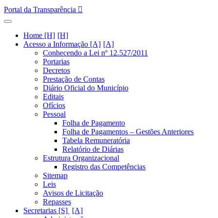
Portal da Transparência
Home [H]
Acesso a Informação [A]
Conhecendo a Lei nº 12.527/2011
Portarias
Decretos
Prestação de Contas
Diário Oficial do Município
Editais
Ofícios
Pessoal
Folha de Pagamento
Folha de Pagamentos – Gestões Anteriores
Tabela Remuneratória
Relatório de Diárias
Estrutura Organizacional
Registro das Competências
Sitemap
Leis
Avisos de Licitação
Repasses
Secretarias [S]