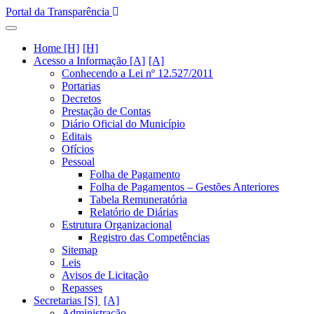
Portal da Transparência
Home [H]
Acesso a Informação [A]
Conhecendo a Lei nº 12.527/2011
Portarias
Decretos
Prestação de Contas
Diário Oficial do Município
Editais
Ofícios
Pessoal
Folha de Pagamento
Folha de Pagamentos – Gestões Anteriores
Tabela Remuneratória
Relatório de Diárias
Estrutura Organizacional
Registro das Competências
Sitemap
Leis
Avisos de Licitação
Repasses
Secretarias [S]
Administração