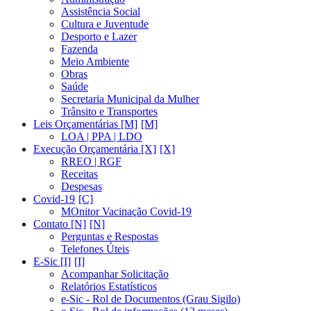
Assistência Social
Cultura e Juventude
Desporto e Lazer
Fazenda
Meio Ambiente
Obras
Saúde
Secretaria Municipal da Mulher
Trânsito e Transportes
Leis Orçamentárias [M]
LOA | PPA | LDO
Execução Orçamentária [X]
RREO | RGF
Receitas
Despesas
Covid-19
MOnitor Vacinação Covid-19
Contato [N]
Perguntas e Respostas
Telefones Úteis
E-Sic [I]
Acompanhar Solicitação
Relatórios Estatísticos
e-Sic - Rol de Documentos (Grau Sigilo)