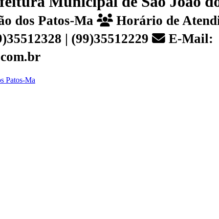
efeitura Municipal de São João 
João dos Patos-Ma
Horário de Atendi
99)35512328 | (99)35512229
E-Mail:
.com.br
dos Patos-Ma