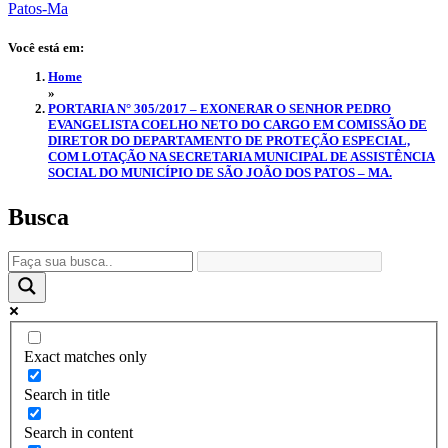
Você está em:
Home
»
PORTARIA N° 305/2017 – EXONERAR O SENHOR PEDRO
EVANGELISTA COELHO NETO DO CARGO EM COMISSÃO DE
DIRETOR DO DEPARTAMENTO DE PROTEÇÃO ESPECIAL,
COM LOTAÇÃO NA SECRETARIA MUNICIPAL DE ASSISTÊNCIA
SOCIAL DO MUNICÍPIO DE SÃO JOÃO DOS PATOS – MA.
Busca
Exact matches only
Search in title
Search in content