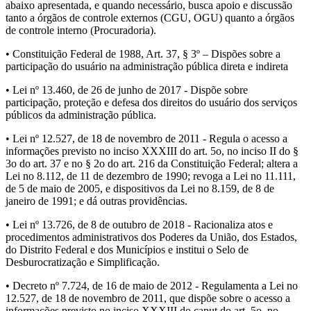
abaixo apresentada, e quando necessário, busca apoio e discussão
tanto a órgãos de controle externos (CGU, OGU) quanto a órgãos
de controle interno (Procuradoria).
• Constituição Federal de 1988, Art. 37, § 3º – Dispões sobre a
participação do usuário na administração pública direta e indireta
• Lei nº 13.460, de 26 de junho de 2017 - Dispõe sobre
participação, proteção e defesa dos direitos do usuário dos serviços
públicos da administração pública.
• Lei nº 12.527, de 18 de novembro de 2011 - Regula o acesso a
informações previsto no inciso XXXIII do art. 5o, no inciso II do §
3o do art. 37 e no § 2o do art. 216 da Constituição Federal; altera a
Lei no 8.112, de 11 de dezembro de 1990; revoga a Lei no 11.111,
de 5 de maio de 2005, e dispositivos da Lei no 8.159, de 8 de
janeiro de 1991; e dá outras providências.
• Lei nº 13.726, de 8 de outubro de 2018 - Racionaliza atos e
procedimentos administrativos dos Poderes da União, dos Estados,
do Distrito Federal e dos Municípios e institui o Selo de
Desburocratização e Simplificação.
• Decreto nº 7.724, de 16 de maio de 2012 - Regulamenta a Lei no
12.527, de 18 de novembro de 2011, que dispõe sobre o acesso a
informações previsto no inciso XXXIII do caput do art. 5o, no