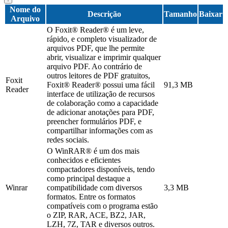
Nome do
Descrição
Tamanho
Baixar
Arquivo
O Foxit® Reader® é um leve,
rápido, e completo visualizador de
arquivos PDF, que lhe permite
abrir, visualizar e imprimir qualquer
arquivo PDF. Ao contrário de
outros leitores de PDF gratuitos,
Foxit
Foxit® Reader® possui uma fácil
91,3 MB
Reader
interface de utilização de recursos
de colaboração como a capacidade
de adicionar anotações para PDF,
preencher formulários PDF, e
compartilhar informações com as
redes sociais.
O WinRAR® é um dos mais
conhecidos e eficientes
compactadores disponíveis, tendo
como principal destaque a
Winrar
compatibilidade com diversos
3,3 MB
formatos. Entre os formatos
compatíveis com o programa estão
o ZIP, RAR, ACE, BZ2, JAR,
LZH, 7Z, TAR e diversos outros.