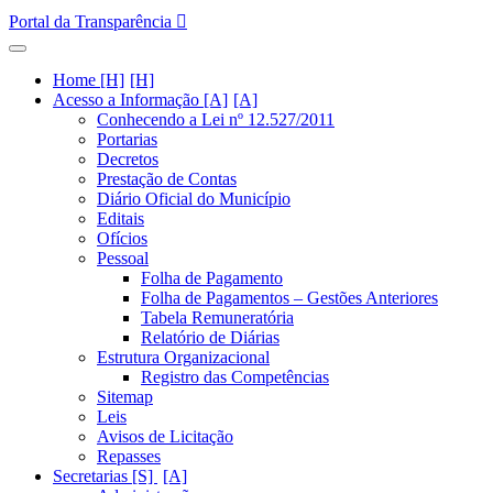
Portal da Transparência
Home [H]
Acesso a Informação [A]
Conhecendo a Lei nº 12.527/2011
Portarias
Decretos
Prestação de Contas
Diário Oficial do Município
Editais
Ofícios
Pessoal
Folha de Pagamento
Folha de Pagamentos – Gestões Anteriores
Tabela Remuneratória
Relatório de Diárias
Estrutura Organizacional
Registro das Competências
Sitemap
Leis
Avisos de Licitação
Repasses
Secretarias [S]