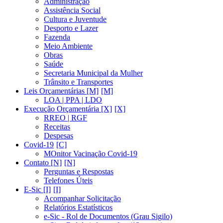
Administração
Assistência Social
Cultura e Juventude
Desporto e Lazer
Fazenda
Meio Ambiente
Obras
Saúde
Secretaria Municipal da Mulher
Trânsito e Transportes
Leis Orçamentárias [M]
LOA | PPA | LDO
Execução Orçamentária [X]
RREO | RGF
Receitas
Despesas
Covid-19
MOnitor Vacinação Covid-19
Contato [N]
Perguntas e Respostas
Telefones Úteis
E-Sic [I]
Acompanhar Solicitação
Relatórios Estatísticos
e-Sic - Rol de Documentos (Grau Sigilo)