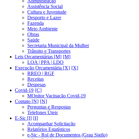
Administração
Assistência Social
Cultura e Juventude
Desporto e Lazer
Fazenda
Meio Ambiente
Obras
Saúde
Secretaria Municipal da Mulher
Trânsito e Transportes
Leis Orçamentárias [M]
LOA | PPA | LDO
Execução Orçamentária [X]
RREO | RGF
Receitas
Despesas
Covid-19
MOnitor Vacinação Covid-19
Contato [N]
Perguntas e Respostas
Telefones Úteis
E-Sic [I]
Acompanhar Solicitação
Relatórios Estatísticos
e-Sic - Rol de Documentos (Grau Sigilo)