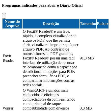
Programas indicados para abrir o Diário Oficial
Nome do
Descrição
Tamanho
Baixar
Arquivo
O Foxit® Reader® é um leve,
rápido, e completo visualizador de
arquivos PDF, que lhe permite
abrir, visualizar e imprimir qualquer
arquivo PDF. Ao contrário de
outros leitores de PDF gratuitos,
Foxit
Foxit® Reader® possui uma fácil
91,3 MB
Reader
interface de utilização de recursos
de colaboração como a capacidade
de adicionar anotações para PDF,
preencher formulários PDF, e
compartilhar informações com as
redes sociais.
O WinRAR® é um dos mais
conhecidos e eficientes
compactadores disponíveis, tendo
como principal destaque a
Winrar
compatibilidade com diversos
3,3 MB