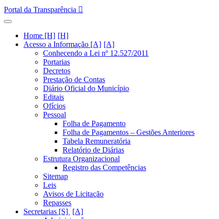
Portal da Transparência
Home [H]
Acesso a Informação [A]
Conhecendo a Lei nº 12.527/2011
Portarias
Decretos
Prestação de Contas
Diário Oficial do Município
Editais
Ofícios
Pessoal
Folha de Pagamento
Folha de Pagamentos – Gestões Anteriores
Tabela Remuneratória
Relatório de Diárias
Estrutura Organizacional
Registro das Competências
Sitemap
Leis
Avisos de Licitação
Repasses
Secretarias [S]