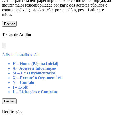
A Transparência tem papel importante no combate à corrupção, ao
induzir maior responsabilidade por parte dos gestores públicos e
controle e divulgação das ações por cidadãos, pesquisadores e
mídia.
Fechar
Teclas de Atalho
A lista dos atalhos são:
H – Home (Página Inicial)
A – Acesse à Informação
M – Leis Orçamentárias
X – Execução Orçamentária
N – Contato
I – E-Sic
L – Licitações e Contratos
Fechar
Retificação