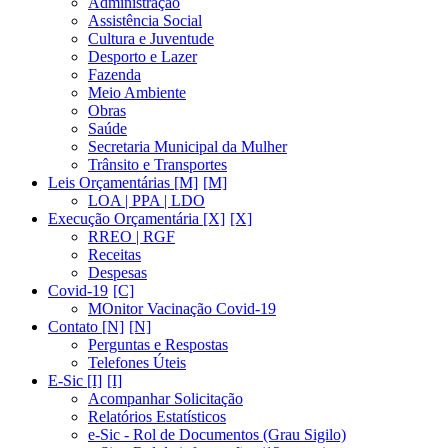
Administração
Assistência Social
Cultura e Juventude
Desporto e Lazer
Fazenda
Meio Ambiente
Obras
Saúde
Secretaria Municipal da Mulher
Trânsito e Transportes
Leis Orçamentárias [M]
LOA | PPA | LDO
Execução Orçamentária [X]
RREO | RGF
Receitas
Despesas
Covid-19
MOnitor Vacinação Covid-19
Contato [N]
Perguntas e Respostas
Telefones Úteis
E-Sic [I]
Acompanhar Solicitação
Relatórios Estatísticos
e-Sic - Rol de Documentos (Grau Sigilo)