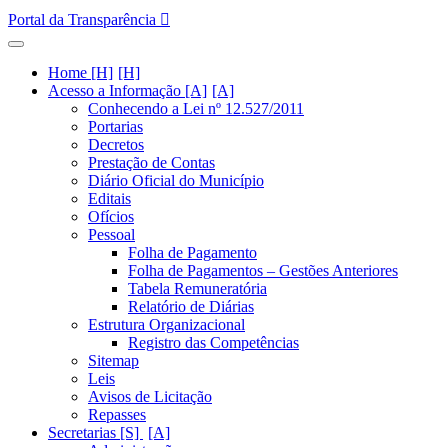
Portal da Transparência
Home [H]
Acesso a Informação [A]
Conhecendo a Lei nº 12.527/2011
Portarias
Decretos
Prestação de Contas
Diário Oficial do Município
Editais
Ofícios
Pessoal
Folha de Pagamento
Folha de Pagamentos – Gestões Anteriores
Tabela Remuneratória
Relatório de Diárias
Estrutura Organizacional
Registro das Competências
Sitemap
Leis
Avisos de Licitação
Repasses
Secretarias [S]