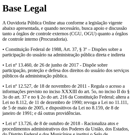
Base Legal
A Ouvidoria Pública Online atua conforme a legislação vigente
abaixo apresentada, e quando necessário, busca apoio e discussão
tanto a órgãos de controle externos (CGU, OGU) quanto a órgãos
de controle interno (Procuradoria).
• Constituição Federal de 1988, Art. 37, § 3º – Dispões sobre a
participação do usuário na administração pública direta e indireta
• Lei nº 13.460, de 26 de junho de 2017 - Dispõe sobre
participação, proteção e defesa dos direitos do usuário dos serviços
públicos da administração pública.
• Lei nº 12.527, de 18 de novembro de 2011 - Regula o acesso a
informações previsto no inciso XXXIII do art. 5o, no inciso II do §
3o do art. 37 e no § 2o do art. 216 da Constituição Federal; altera a
Lei no 8.112, de 11 de dezembro de 1990; revoga a Lei no 11.111,
de 5 de maio de 2005, e dispositivos da Lei no 8.159, de 8 de
janeiro de 1991; e dá outras providências.
• Lei nº 13.726, de 8 de outubro de 2018 - Racionaliza atos e
procedimentos administrativos dos Poderes da União, dos Estados,
do Distrito Federal e dos Municípios e institui o Selo de