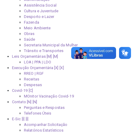
Assistência Social
Cultura e Juventude
Desporto e Lazer
Fazenda
Meio Ambiente
Obras
Saúde
Secretaria Municipal da Mulher
Trânsito e Transportes
Leis Orçamentárias [M]
LOA | PPA | LDO
Execução Orçamentária [X]
RREO | RGF
Receitas
Despesas
Covid-19
MOnitor Vacinação Covid-19
Contato [N]
Perguntas e Respostas
Telefones Úteis
E-Sic [I]
Acompanhar Solicitação
Relatórios Estatísticos