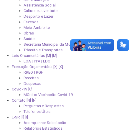
Assistência Social
Cultura e Juventude
Desporto e Lazer
Fazenda
Meio Ambiente
Obras
Saúde
Secretaria Municipal da Mulher
Trânsito e Transportes
Leis Orçamentárias [M]
LOA | PPA | LDO
Execução Orçamentária [X]
RREO | RGF
Receitas
Despesas
Covid-19
MOnitor Vacinação Covid-19
Contato [N]
Perguntas e Respostas
Telefones Úteis
E-Sic [I]
Acompanhar Solicitação
Relatórios Estatísticos