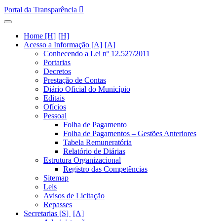
Portal da Transparência
Home [H]
Acesso a Informação [A]
Conhecendo a Lei nº 12.527/2011
Portarias
Decretos
Prestação de Contas
Diário Oficial do Município
Editais
Ofícios
Pessoal
Folha de Pagamento
Folha de Pagamentos – Gestões Anteriores
Tabela Remuneratória
Relatório de Diárias
Estrutura Organizacional
Registro das Competências
Sitemap
Leis
Avisos de Licitação
Repasses
Secretarias [S]