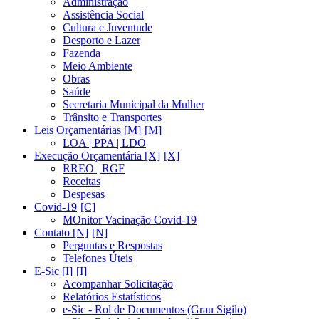
Administração
Assistência Social
Cultura e Juventude
Desporto e Lazer
Fazenda
Meio Ambiente
Obras
Saúde
Secretaria Municipal da Mulher
Trânsito e Transportes
Leis Orçamentárias [M]
LOA | PPA | LDO
Execução Orçamentária [X]
RREO | RGF
Receitas
Despesas
Covid-19
MOnitor Vacinação Covid-19
Contato [N]
Perguntas e Respostas
Telefones Úteis
E-Sic [I]
Acompanhar Solicitação
Relatórios Estatísticos
e-Sic - Rol de Documentos (Grau Sigilo)