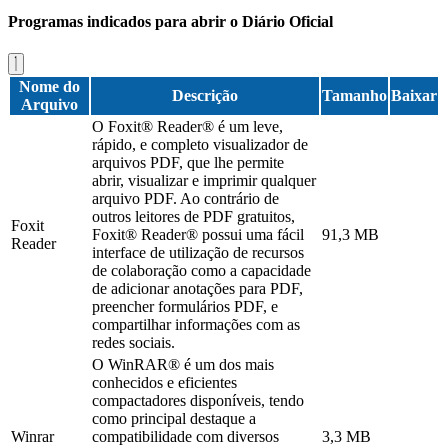
Programas indicados para abrir o Diário Oficial
Nome do
Descrição
Tamanho
Baixar
Arquivo
O Foxit® Reader® é um leve,
rápido, e completo visualizador de
arquivos PDF, que lhe permite
abrir, visualizar e imprimir qualquer
arquivo PDF. Ao contrário de
outros leitores de PDF gratuitos,
Foxit
Foxit® Reader® possui uma fácil
91,3 MB
Reader
interface de utilização de recursos
de colaboração como a capacidade
de adicionar anotações para PDF,
preencher formulários PDF, e
compartilhar informações com as
redes sociais.
O WinRAR® é um dos mais
conhecidos e eficientes
compactadores disponíveis, tendo
como principal destaque a
Winrar
compatibilidade com diversos
3,3 MB