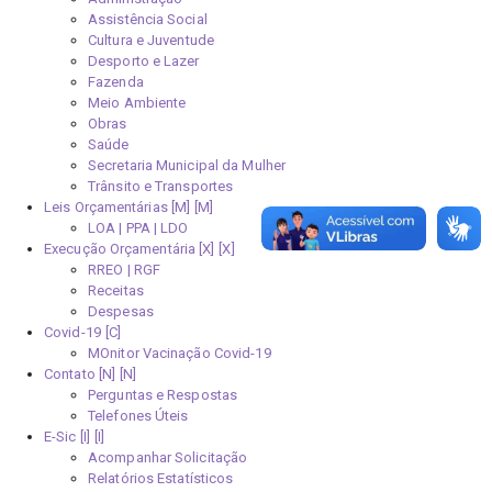
Assistência Social
Cultura e Juventude
Desporto e Lazer
Fazenda
Meio Ambiente
Obras
Saúde
Secretaria Municipal da Mulher
Trânsito e Transportes
Leis Orçamentárias [M]
LOA | PPA | LDO
Execução Orçamentária [X]
RREO | RGF
Receitas
Despesas
Covid-19
MOnitor Vacinação Covid-19
Contato [N]
Perguntas e Respostas
Telefones Úteis
E-Sic [I]
Acompanhar Solicitação
Relatórios Estatísticos