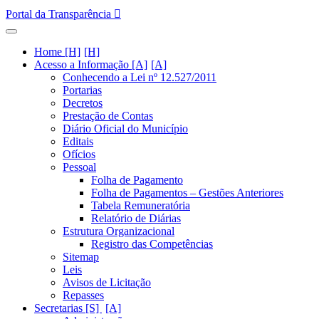
Portal da Transparência
Home [H]
Acesso a Informação [A]
Conhecendo a Lei nº 12.527/2011
Portarias
Decretos
Prestação de Contas
Diário Oficial do Município
Editais
Ofícios
Pessoal
Folha de Pagamento
Folha de Pagamentos – Gestões Anteriores
Tabela Remuneratória
Relatório de Diárias
Estrutura Organizacional
Registro das Competências
Sitemap
Leis
Avisos de Licitação
Repasses
Secretarias [S]