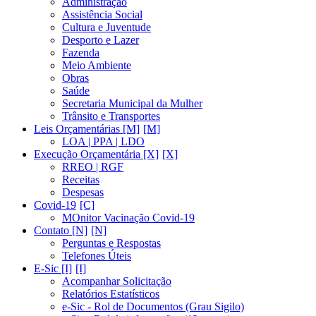
Administração
Assistência Social
Cultura e Juventude
Desporto e Lazer
Fazenda
Meio Ambiente
Obras
Saúde
Secretaria Municipal da Mulher
Trânsito e Transportes
Leis Orçamentárias [M]
LOA | PPA | LDO
Execução Orçamentária [X]
RREO | RGF
Receitas
Despesas
Covid-19
MOnitor Vacinação Covid-19
Contato [N]
Perguntas e Respostas
Telefones Úteis
E-Sic [I]
Acompanhar Solicitação
Relatórios Estatísticos
e-Sic - Rol de Documentos (Grau Sigilo)