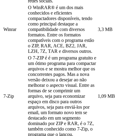
redes sociais.
O WinRAR® é um dos mais
conhecidos e eficientes
compactadores disponíveis, tendo
como principal destaque a
Winrar
compatibilidade com diversos
3,3 MB
formatos. Entre os formatos
compatíveis com o programa estão
o ZIP, RAR, ACE, BZ2, JAR,
LZH, 7Z, TAR e diversos outros.
O 7-ZIP é é um programa gratuito e
um ótimo programa para compactar
arquivos e se mostra melhor que os
concorrentes pagos. Mas a nova
versão deixou a desejar ao não
melhorar o aspecto visual. Entre as
formas de se comprimir um
7-Zip
arquivo, seja para economizar
1,09 MB
espaço em disco para outros
arquivos, seja para enviá-los por
email, um formato novo tem se
destacado em um segmento
dominado por ZIP e RAR, é o 7Z,
também conhecido como 7-Zip, o
programa que o lançou.