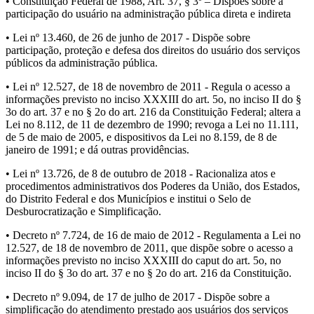
• Constituição Federal de 1988, Art. 37, § 3º – Dispões sobre a
participação do usuário na administração pública direta e indireta
• Lei nº 13.460, de 26 de junho de 2017 - Dispõe sobre
participação, proteção e defesa dos direitos do usuário dos serviços
públicos da administração pública.
• Lei nº 12.527, de 18 de novembro de 2011 - Regula o acesso a
informações previsto no inciso XXXIII do art. 5o, no inciso II do §
3o do art. 37 e no § 2o do art. 216 da Constituição Federal; altera a
Lei no 8.112, de 11 de dezembro de 1990; revoga a Lei no 11.111,
de 5 de maio de 2005, e dispositivos da Lei no 8.159, de 8 de
janeiro de 1991; e dá outras providências.
• Lei nº 13.726, de 8 de outubro de 2018 - Racionaliza atos e
procedimentos administrativos dos Poderes da União, dos Estados,
do Distrito Federal e dos Municípios e institui o Selo de
Desburocratização e Simplificação.
• Decreto nº 7.724, de 16 de maio de 2012 - Regulamenta a Lei no
12.527, de 18 de novembro de 2011, que dispõe sobre o acesso a
informações previsto no inciso XXXIII do caput do art. 5o, no
inciso II do § 3o do art. 37 e no § 2o do art. 216 da Constituição.
• Decreto nº 9.094, de 17 de julho de 2017 - Dispõe sobre a
simplificação do atendimento prestado aos usuários dos serviços