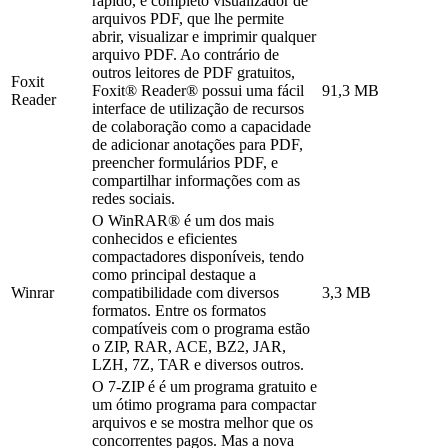
rápido, e completo visualizador de
arquivos PDF, que lhe permite
abrir, visualizar e imprimir qualquer
arquivo PDF. Ao contrário de
outros leitores de PDF gratuitos,
Foxit
Foxit® Reader® possui uma fácil
91,3 MB
Reader
interface de utilização de recursos
de colaboração como a capacidade
de adicionar anotações para PDF,
preencher formulários PDF, e
compartilhar informações com as
redes sociais.
O WinRAR® é um dos mais
conhecidos e eficientes
compactadores disponíveis, tendo
como principal destaque a
Winrar
compatibilidade com diversos
3,3 MB
formatos. Entre os formatos
compatíveis com o programa estão
o ZIP, RAR, ACE, BZ2, JAR,
LZH, 7Z, TAR e diversos outros.
O 7-ZIP é é um programa gratuito e
um ótimo programa para compactar
arquivos e se mostra melhor que os
concorrentes pagos. Mas a nova