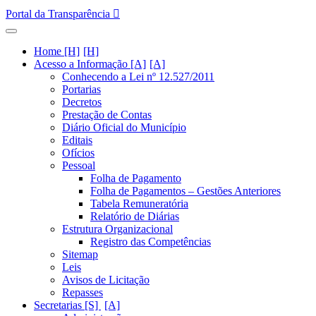
Portal da Transparência
Home [H]
Acesso a Informação [A]
Conhecendo a Lei nº 12.527/2011
Portarias
Decretos
Prestação de Contas
Diário Oficial do Município
Editais
Ofícios
Pessoal
Folha de Pagamento
Folha de Pagamentos – Gestões Anteriores
Tabela Remuneratória
Relatório de Diárias
Estrutura Organizacional
Registro das Competências
Sitemap
Leis
Avisos de Licitação
Repasses
Secretarias [S]