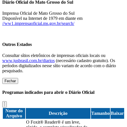
Diário Oficial do Mato Grosso do Sul
Imprensa Oficial de Mato Grosso do Sul
Disponível na Internet de 1979 em diante em
//ww1.imprensaoficial.ms.gov.br/search/
Outros Estados
Consultar sítios eletrônicos de imprensas oficiais locais ou
www.jusbrasil.com.br/diarios
(necessário cadastro gratuito). Os
períodos digitalizados nesse sítio variam de acordo com o diário
pesquisado.
Fechar
Programas indicados para abrir o Diário Oficial
Nome do
Descrição
Tamanho
Baixar
Arquivo
O Foxit® Reader® é um leve,