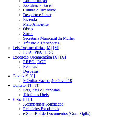
Administração
Assistência Social
Cultura e Juventude
Desporto e Lazer
Fazenda
Meio Ambiente
Obras
Saúde
Secretaria Municipal da Mulher
Trânsito e Transportes
Leis Orçamentárias [M]
LOA | PPA | LDO
Execução Orçamentária [X]
RREO | RGF
Receitas
Despesas
Covid-19
MOnitor Vacinação Covid-19
Contato [N]
Perguntas e Respostas
Telefones Úteis
E-Sic [I]
Acompanhar Solicitação
Relatórios Estatísticos
e-Sic - Rol de Documentos (Grau Sigilo)