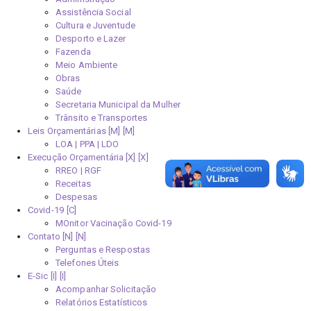
Assistência Social
Cultura e Juventude
Desporto e Lazer
Fazenda
Meio Ambiente
Obras
Saúde
Secretaria Municipal da Mulher
Trânsito e Transportes
Leis Orçamentárias [M]
LOA | PPA | LDO
Execução Orçamentária [X]
RREO | RGF
Receitas
Despesas
Covid-19
MOnitor Vacinação Covid-19
Contato [N]
Perguntas e Respostas
Telefones Úteis
E-Sic [I]
Acompanhar Solicitação
Relatórios Estatísticos